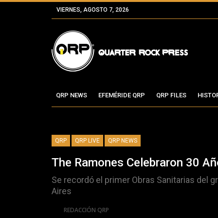
VIERNES, AGOSTO 7, 2026
QRP NEWS
EFEMÉRIDE QRP
QRP FILES
HISTO
QRP
QRP LIVE
QRP NEWS
The Ramones Celebraron 30 Año
Se recordó el primer Obras Sanitarias del g
Aires
Por
REDACCIÓN QRP