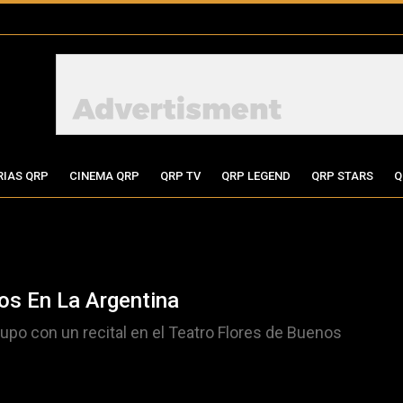
RIAS QRP
CINEMA QRP
QRP TV
QRP LEGEND
QRP STARS
Q
s En La Argentina
rupo con un recital en el Teatro Flores de Buenos