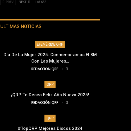
PREV
NEXT
1 of 682
ÚLTIMAS NOTICIAS
EFEMÉRIDE QRP
Día De La Mujer 2025: Conmemoramos El 8M
Con Las Mujeres…
REDACCIÓN QRP
QRP
¡QRP Te Desea Feliz Año Nuevo 2025!
REDACCIÓN QRP
QRP
#TopQRP Mejores Discos 2024