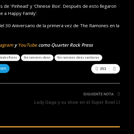
nes de ‘Pinhead’ y ‘Chinese Box’. Después de esto llegaron
e a Happy Family’.
el 30 Aniversario de la primera vez de The Ramones en la
tagram
y
YouTube
como Quarter Rock Press
eatro flores
the ramones obras
the ramones obras sanitarias
gram
353
SIGUIENTE NOTA
Lady Gaga y su show en el Super Bowl LI