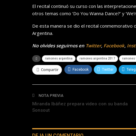
El recital continuó su curso con las interpretacio
otros temas como ‘Do You Wanna Dance?’ y ‘We’r
De esta manera se dio el recital conmemorativo d
Argentina.
No olvides seguirnos en
Twitter
,
Facebook
,
Ins
ramones argentina
ramones argentina 2017
ramones t
Compartir
Facebook
Twitter
Tele
NOTA PREVIA
Miranda Ibáñez prepara video con su banda
Sonsout
DEJA UN COMENTARIO