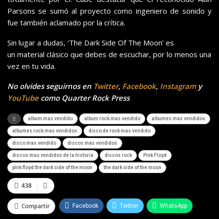
Parsons se sumó al proyecto como ingeniero de sonido y
fue también aclamado por la crítica.
Sin lugar a dudas, ‘The Dark Side Of The Moon’ es
un material clásico que debes de escuchar, por lo menos una
vez en tu vida.
No olvides seguirnos en
Twitter
,
Facebook
,
Instagram
y
YouTube
como Quarter Rock Press
album mas vendido
album rock mas vendido
albumes mas vendidos
albumes rock mas vendidos
disco de rock mas vendido
disco mas vendido
discos mas vendidos
discos mas vendidos de la historia
discos rock
Pink Floyd
pink floyd the dark side of the moon
the dark side of the moon
438
Compartir
Facebook
Twitter
WhatsApp