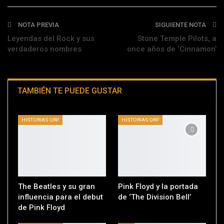
Telegram
NOTA PREVIA
SIGUIENTE NOTA
Leyendas del Rock y sus
Stone Temple Pilots, a
verdaderos nombres
once años de ‘Cinnamon’
TAMBIÉN TE PUEDE GUSTAR
HISTORIAS QRP
HISTORIAS QRP
The Beatles y su gran
Pink Floyd y la portada
influencia para el debut
de ‘The Division Bell’
de Pink Floyd