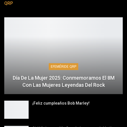
QRP
EFEMÉRIDE QRP
Día De La Mujer 2025: Conmemoramos El 8M
Con Las Mujeres Leyendas Del Rock
¡Feliz cumpleaños Bob Marley!