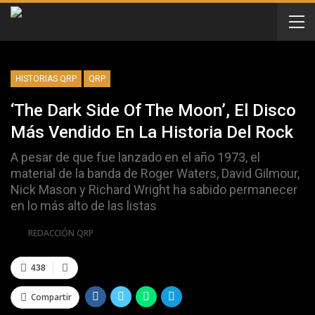
HISTORIAS QRP
QRP
‘The Dark Side Of The Moon’, El Disco
Más Vendido En La Historia Del Rock
A pesar de que fue lanzado en el año 1973, el
material de la banda de Roger Waters, David Gilmour,
Nick Mason y Richard Wright ha sabido permanecer
en lo más alto de las listas
Por
REDACCIÓN QRP
438
Compartir