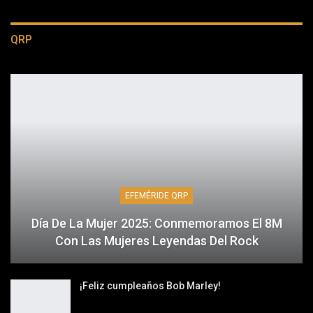
QRP
EFEMÉRIDE QRP
Día De La Mujer 2025: Conmemoramos El 8M
Con Las Mujeres Leyendas Del Rock
¡Feliz cumpleaños Bob Marley!