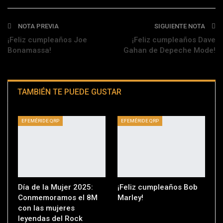
Telegram
NOTA PREVIA
SIGUIENTE NOTA
¡Feliz cumpleaños Joe
¡Feliz cumpleaños Dave
Bonamassa!
Gahan de Depeche Mode!
TAMBIÉN TE PUEDE GUSTAR
EFEMÉRIDE QRP
EFEMÉRIDE QRP
Día de la Mujer 2025:
¡Feliz cumpleaños Bob
Conmemoramos el 8M
Marley!
con las mujeres
leyendas del Rock