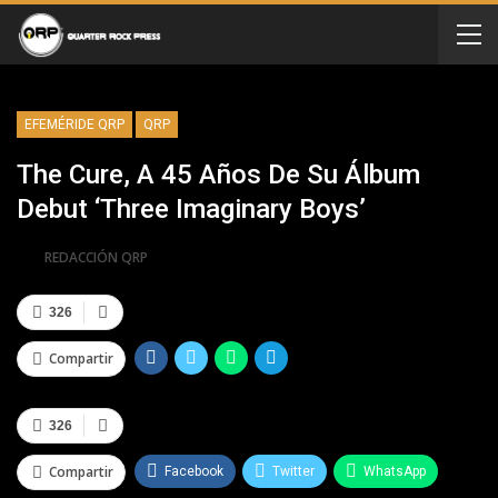
EFEMÉRIDE QRP
QRP
The Cure, A 45 Años De Su Álbum
Debut ‘Three Imaginary Boys’
Por
REDACCIÓN QRP
326
Compartir
326
Compartir
Facebook
Twitter
WhatsApp