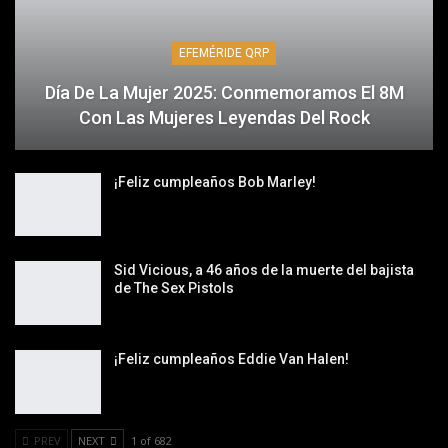
EFEMÉRIDE QRP
Día De La Mujer 2025: Conmemoramos El 8M
Con Las Mujeres Leyendas Del Rock
¡Feliz cumpleaños Bob Marley!
Sid Vicious, a 46 años de la muerte del bajista
de The Sex Pistols
¡Feliz cumpleaños Eddie Van Halen!
PREV
NEXT
1 of 682