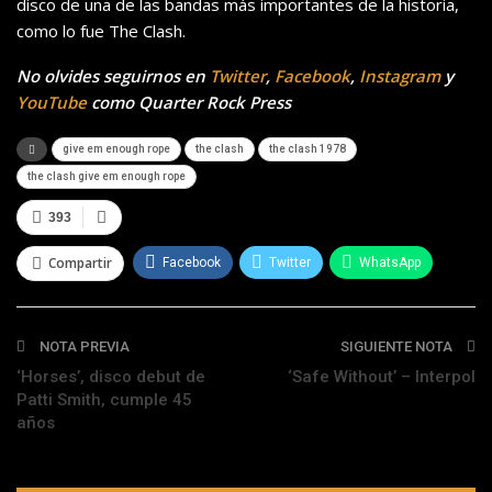
disco de una de las bandas más importantes de la historia,
como lo fue The Clash.
No olvides seguirnos en
Twitter
,
Facebook
,
Instagram
y
YouTube
como Quarter Rock Press
give em enough rope
the clash
the clash 1978
the clash give em enough rope
393
Compartir
Facebook
Twitter
WhatsApp
Telegram
NOTA PREVIA
SIGUIENTE NOTA
‘Horses’, disco debut de
‘Safe Without’ – Interpol
Patti Smith, cumple 45
años