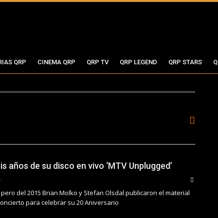
RIAS QRP
CINEMA QRP
QRP TV
QRP LEGEND
QRP STARS
Q
eis años de su disco en vivo ‘MTV Unplugged’
pero del 2015 Brian Molko y Stefan Olsdal publicaron el material
concierto para celebrar su 20 Aniversario