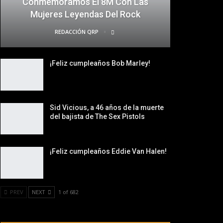
Conmemoramos El 8M Con Las
Mujeres Leyendas Del Rock
REDACCIÓN QRP
¡Feliz cumpleaños Bob Marley!
Sid Vicious, a 46 años de la muerte
del bajista de The Sex Pistols
¡Feliz cumpleaños Eddie Van Halen!
PREV
NEXT
1 of 682