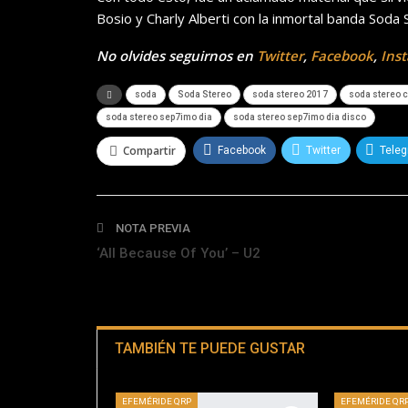
Bosio y Charly Alberti con la inmortal banda Soda 
No olvides seguirnos en
Twitter
,
Facebook
,
Ins
soda
Soda Stereo
soda stereo 2017
soda stereo c
soda stereo sep7imo dia
soda stereo sep7imo dia disco
Compartir
Facebook
Twitter
Tele
NOTA PREVIA
‘All Because Of You’ – U2
TAMBIÉN TE PUEDE GUSTAR
EFEMÉRIDE QRP
EFEMÉRIDE QR