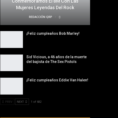
Conmemoramos El 8M Con Las
Mujeres Leyendas Del Rock
REDACCIÓN QRP
¡Feliz cumpleaños Bob Marley!
Sid Vicious, a 46 años de la muerte
del bajista de The Sex Pistols
¡Feliz cumpleaños Eddie Van Halen!
PREV
NEXT
1 of 682