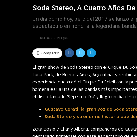
Soda Stereo, A Cuatro Años De 
Un día como hoy, pero del 2017 se lanzó el 
espectáculo en honor a la legendaria banda 
Por
REDACCIÓN QRP
Compartir
El gran show de Soda Stereo con el Cirque Du Sole
Luna Park, de Buenos Aires, Argentina, y recibió a
experiencia que creó el Cirque Du Soleil con la p
homenajear a una de las bandas más importantes 
el disco llamado ‘Sép7imo Día’ y llegó un día desp
Gustavo Cerati, la gran voz de Soda Ster
Soda Stereo y su enorme historia que du
Zeta Bosio y Charly Alberti, compañeros de Gusta
destacado homenaje con este espectáculo de eno