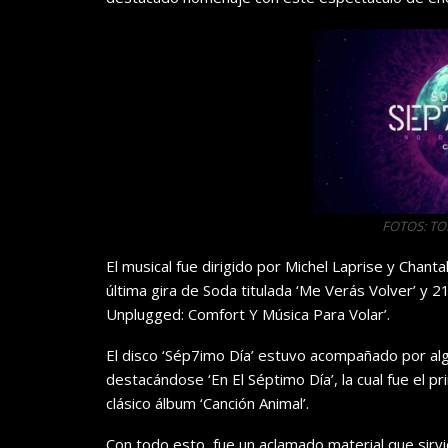
FOTOS: T
El musical fue dirigido por Michel Laprise y Chan
última gira de Soda titulada ‘Me Verás Volver’ y 
Unplugged: Comfort Y Música Para Volar’.
El disco ‘Sép7imo Día’ estuvo acompañado por al
destacándose ‘En El Séptimo Día’, la cual fue el p
clásico álbum ‘Canción Animal’.
Con todo esto, fue un aclamado material que sirv