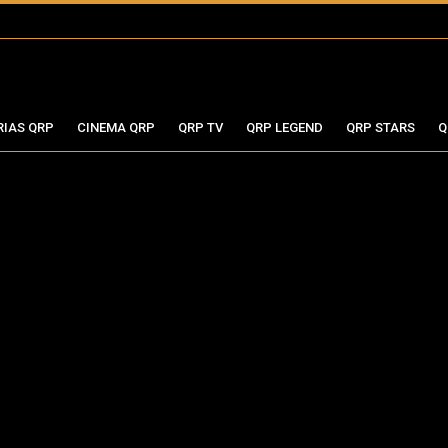
RIAS QRP
CINEMA QRP
QRP TV
QRP LEGEND
QRP STARS
Q