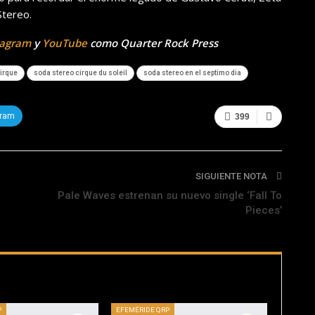
Stereo.
tagram
y
YouTube
como Quarter Rock Press
irque
soda stereo cirque du soleil
soda stereo en el septimo dia
gram
399
SIGUIENTE NOTA
Pale Waves estrenan su nuevo single ‘Fall To
Pieces’
P
EFEMÉRIDE QRP