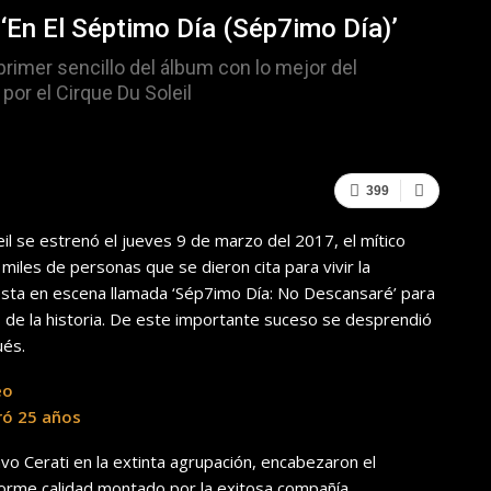
‘En El Séptimo Día (Sép7imo Día)’
primer sencillo del álbum con lo mejor del
por el Cirque Du Soleil
399
il se estrenó el jueves 9 de marzo del 2017, el mítico
 miles de personas que se dieron cita para vivir la
uesta en escena llamada ‘Sép7imo Día: No Descansaré’ para
de la historia. De este importante suceso se desprendió
ués.
eo
ró 25 años
vo Cerati en la extinta agrupación, encabezaron el
rme calidad montado por la exitosa compañía.