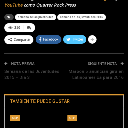
YouTube
como Quarter Rock Press
semana de las juventudes
semana de las juventudes 2015
310
Compartir
Facebook
Twitter
NOTA PREVIA
SIGUIENTE NOTA
Semana de las Juventudes
Maroon 5 anuncian gira en
2015 – Día 3
Latinoamérica para 2016
TAMBIÉN TE PUEDE GUSTAR
QRP
QRP