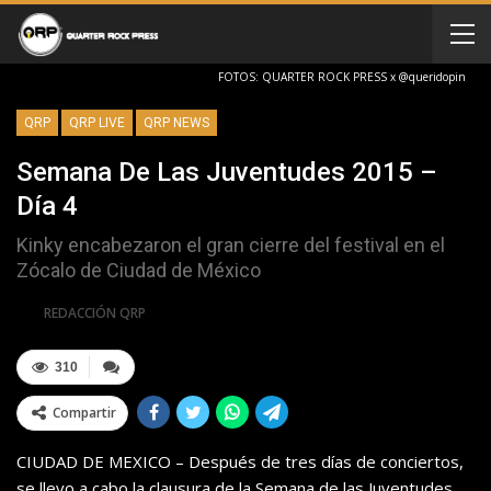
FOTOS: QUARTER ROCK PRESS x @queridopin
QRP
QRP LIVE
QRP NEWS
Semana De Las Juventudes 2015 –
Día 4
Kinky encabezaron el gran cierre del festival en el
Zócalo de Ciudad de México
Por
REDACCIÓN QRP
310
Compartir
CIUDAD DE MEXICO – Después de tres días de conciertos,
se llevo a cabo la clausura de la Semana de las Juventudes