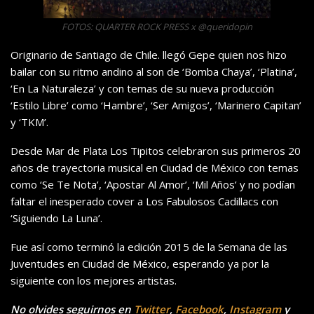
FOTOS: QUARTER ROCK PRESS x @queridopin
Originario de Santiago de Chile. llegó Gepe quien nos hizo
bailar con su ritmo andino al son de ‘Bomba Chaya’, ‘Platina’,
‘En La Naturaleza’ y con temas de su nueva producción
‘Estilo Libre’ como ‘Hambre’, ‘Ser Amigos’, ‘Marinero Capitan’
y ‘TKM’.
Desde Mar de Plata Los Tipitos celebraron sus primeros 20
años de trayectoria musical en Ciudad de México con temas
como ‘Se Te Nota’, ‘Apostar Al Amor’, ‘Mil Años’ y no podían
faltar el inesperado cover a Los Fabulosos Cadillacs con
‘Siguiendo La Luna’.
Fue así como terminó la edición 2015 de la Semana de las
Juventudes en Ciudad de México, esperando ya por la
siguiente con los mejores artistas.
No olvides seguirnos en
Twitter
,
Facebook
,
Instagram
y