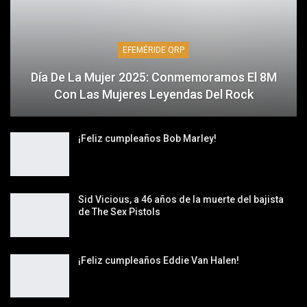
EFEMÉRIDE QRP
Día De La Mujer 2025: Conmemoramos El 8M
Con Las Mujeres Leyendas Del Rock
¡Feliz cumpleaños Bob Marley!
Sid Vicious, a 46 años de la muerte del bajista
de The Sex Pistols
¡Feliz cumpleaños Eddie Van Halen!