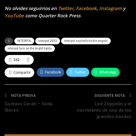
No olvides seguirnos en
Twitter
,
Facebook
,
Instagram
y
YouTube
como Quarter Rock Press
INTERPOL
interpol 2003
interpol say hello to the angels
interpol turn on the bright lights
342
Compartir
Facebook
Twitter
WhatsApp
Telegram
NOTA PREVIA
SIGUIENTE NOTA
Gustavo Cerati – Soda
Led Zeppelin y el
Stereo
nacimiento de una de las
grandes bandas