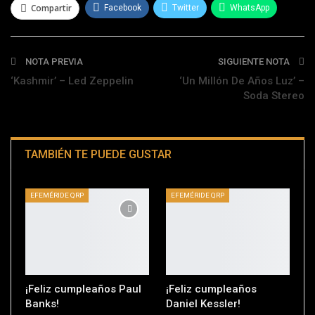
Compartir
Facebook
Twitter
WhatsApp
Telegram
NOTA PREVIA
SIGUIENTE NOTA
‘Kashmir’ – Led Zeppelin
‘Un Millón De Años Luz’ –
Soda Stereo
TAMBIÉN TE PUEDE GUSTAR
EFEMÉRIDE QRP
EFEMÉRIDE QRP
¡Feliz cumpleaños Paul
¡Feliz cumpleaños
Banks!
Daniel Kessler!