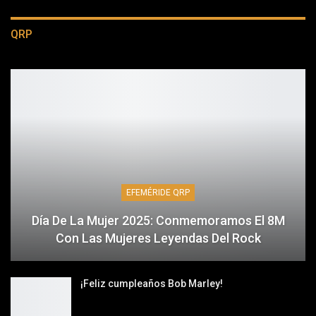
QRP
EFEMÉRIDE QRP
Día De La Mujer 2025: Conmemoramos El 8M
Con Las Mujeres Leyendas Del Rock
¡Feliz cumpleaños Bob Marley!