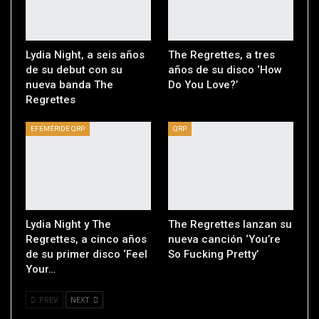
Lydia Night, a seis años
The Regrettes, a tres
de su debut con su
años de su disco ‘How
nueva banda The
Do You Love?’
Regrettes
EFEMÉRIDE QRP
QRP
Lydia Night y The
The Regrettes lanzan su
Regrettes, a cinco años
nueva canción ‘You’re
de su primer disco ‘Feel
So Fucking Pretty’
Your…
PREV
NEXT