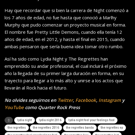
Hay que recordar que si bien la carrera de Night comenzó a
los 7 años de edad, no fue hasta que conoció a Marlhy
Murphy que pudo comenzar un proyecto musical en forma.
El nombre fue Pretty Little Demons, cuando ella tenía 12
años de edad, en el 2012, y hasta el final en 2015, cuando
ambas pensaron que sería buena idea tomar otro rumbo.
Así ha sido como Lydia Night y The Regrettes han
emprendido su andar profesional, el cual incluirá el próximo
año la llegada de su primer larga duración en forma, en su
trayecto para llegar a lo más alto y unirse a los actos que
llevarán al Rock hacia el futuro.
No olvides seguirnos en
Twitter
,
Facebook
,
Instagram
y
YouTube
como Quarter Rock Press
lydia night
lydia night 2016
lydia night feel your feelings fool
the regrettes
the regrettes 2016
the regrettes banda
the regrettes ep