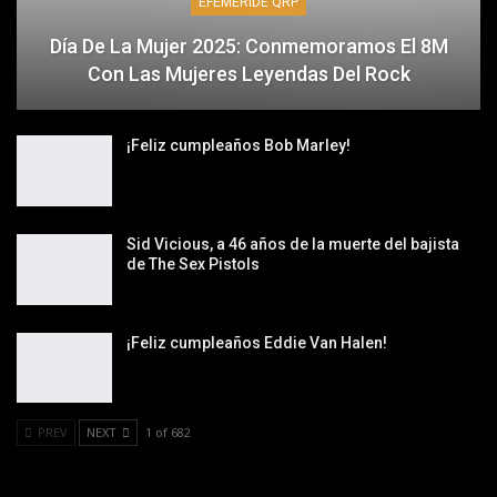
EFEMÉRIDE QRP
Día De La Mujer 2025: Conmemoramos El 8M
Con Las Mujeres Leyendas Del Rock
¡Feliz cumpleaños Bob Marley!
Sid Vicious, a 46 años de la muerte del bajista
de The Sex Pistols
¡Feliz cumpleaños Eddie Van Halen!
PREV
NEXT
1 of 682