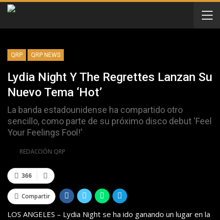
QRP
QRP NEWS
Lydia Night Y The Regrettes Lanzan Su
Nuevo Tema ‘Hot’
La banda estadounidense ha compartido otro
sencillo, como parte de su próximo disco debut 'Feel
Your Feelings Fool!'
Por
REDACCIÓN QRP
366
Compartir
LOS ANGELES – Lydia Night se ha ido ganando un lugar en la