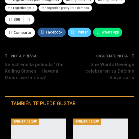
the regrettes feel your feelings fool
the regrettes hey
the regrettes hot
the regrettes lydia
the regrettes pretty little demons
366
Compartir
Facebook
Twitter
WhatsApp
Telegram
NOTA PREVIA
SIGUIENTE NOTA
Se estrenó la película ‘The
She Wants Revenge
Rolling Stones – Havana
celebraron su Décimo
Moon Live In Cuba’
Aniversario
TAMBIÉN TE PUEDE GUSTAR
EFEMÉRIDE QRP
EFEMÉRIDE QRP