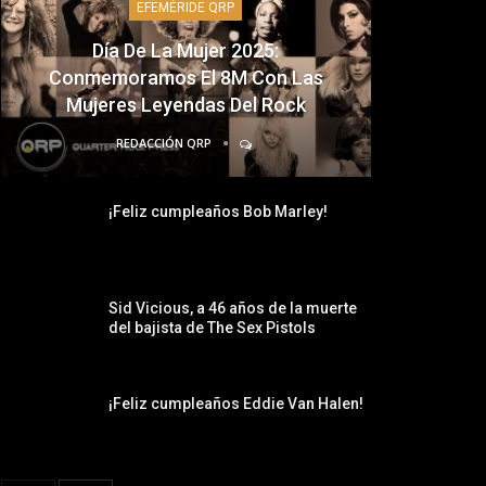
EFEMÉRIDE QRP
Día De La Mujer 2025:
Conmemoramos El 8M Con Las
Mujeres Leyendas Del Rock
REDACCIÓN QRP
¡Feliz cumpleaños Bob Marley!
Sid Vicious, a 46 años de la muerte
del bajista de The Sex Pistols
¡Feliz cumpleaños Eddie Van Halen!