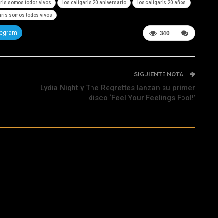
aris somos todos vivos
los caligaris 20 aniversario
los caligaris 20 años
aris somos todos vivos
legram
340
SIGUIENTE NOTA
Lydia Night y The Regrettes lanzan su primer
disco ‘Feel Your Feelings Fool!’