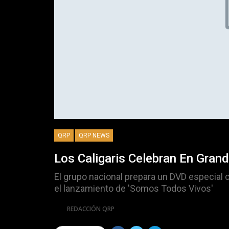
QRP
QRP NEWS
Los Caligaris Celebran En Grand
El grupo nacional prepara un DVD especial c
el lanzamiento de 'Somos Todos Vivos'
Por
REDACCIÓN QRP