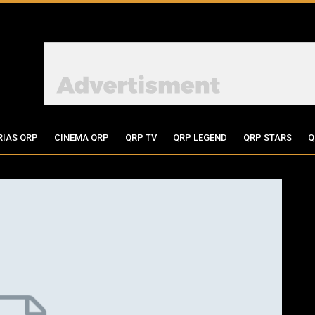
RIAS QRP
CINEMA QRP
QRP TV
QRP LEGEND
QRP STARS
Q