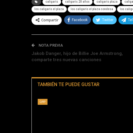
caligaris
caligaris 20 años
caligaris plaza
calig
los caligaris el plaza
los caligaris el plaza condesa
los calig
Compartir
Facebook
Twitter
Te
NOTA PREVIA
Jakob Danger, hijo de Billie Joe Armstrong,
comparte tres nuevas canciones
TAMBIÉN TE PUEDE GUSTAR
QRP