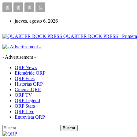
jueves, agosto 6, 2026
QUARTER ROCK PRESS - Primera Age
- Advertisement -
QRP News
Efeméride QRP
QRP Files
Historias QRP
Cinema QRP
QRP TV
QRP Legend
QRP Stars
QRP Live
Entrevista QRP