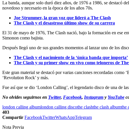
La banda, aunque solo duró diez años, de 1976 a 1986, se destacó del re
novedoso y necesario en la época de los años 70s.
Joe Strummer, la gran voz que lideró a The Clash
The Clash y el desastroso último show de su carrera
El 31 de mayo de 1976, The Clash nació, bajo la formación en ese e
Simonon como bajista.
Después llegó uno de sus grandes momentos al lanzar uno de los discos
The Clash y el nacimiento de la ‘única banda que importa’
The Clash y su primer show en vivo como teloneros de The 
Este gran material se destacó por varias canciones recordadas como 
‘Revolution Rock’ y más.
Fue así que se dio ‘London Calling’, el legendario disco de una de la
No olvides seguirnos en
Twitter
,
Facebook
,
Instagram
y
YouTube
co
london calling album
london calling disco
the clash
the clash album
the 
403
Compartir
Facebook
Twitter
WhatsApp
Telegram
Nota Previa