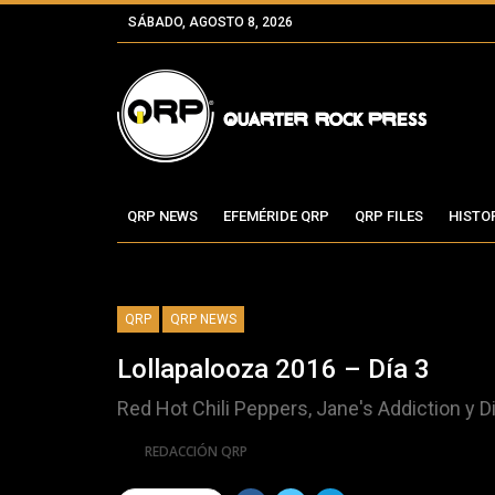
SÁBADO, AGOSTO 8, 2026
QRP NEWS
EFEMÉRIDE QRP
QRP FILES
HISTO
QRP
QRP NEWS
Lollapalooza 2016 – Día 3
Red Hot Chili Peppers, Jane's Addiction y D
Por
REDACCIÓN QRP