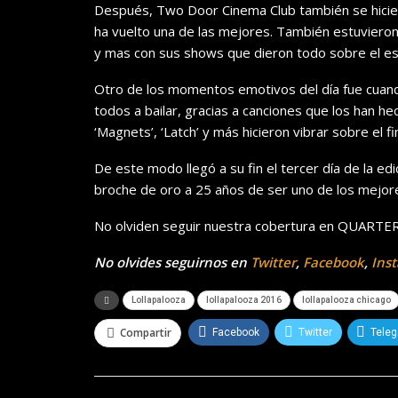
Después, Two Door Cinema Club también se hicie
ha vuelto una de las mejores. También estuviero
y mas con sus shows que dieron todo sobre el es
Otro de los momentos emotivos del día fue cuand
todos a bailar, gracias a canciones que los han hec
‘Magnets’, ‘Latch’ y más hicieron vibrar sobre el f
De este modo llegó a su fin el tercer día de la e
broche de oro a 25 años de ser uno de los mejore
No olviden seguir nuestra cobertura en QUART
No olvides seguirnos en
Twitter
,
Facebook
,
Ins
Lollapalooza
lollapalooza 2016
lollapalooza chicago
Compartir
Facebook
Twitter
Tele