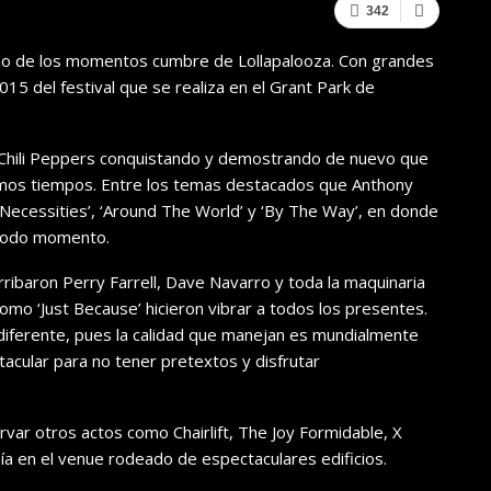
342
no de los momentos cumbre de Lollapalooza. Con grandes
015 del festival que se realiza en el Grant Park de
ot Chili Peppers conquistando y demostrando de nuevo que
imos tiempos. Entre los temas destacados que Anthony
 Necessities’, ‘Around The World’ y ‘By The Way’, en donde
 todo momento.
ibaron Perry Farrell, Dave Navarro y toda la maquinaria
mo ‘Just Because’ hicieron vibrar a todos los presentes.
ndiferente, pues la calidad que manejan es mundialmente
acular para no tener pretextos y disfrutar
var otros actos como Chairlift, The Joy Formidable, X
a en el venue rodeado de espectaculares edificios.