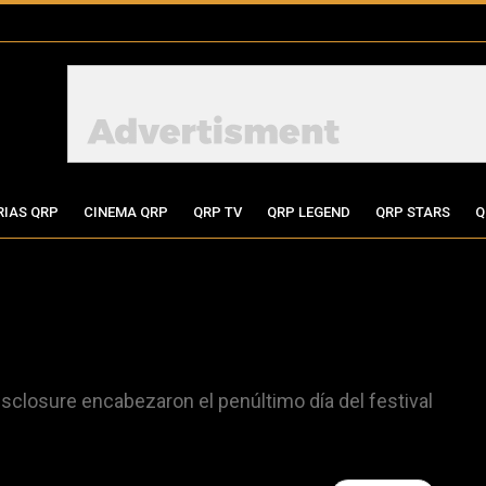
RIAS QRP
CINEMA QRP
QRP TV
QRP LEGEND
QRP STARS
Q
isclosure encabezaron el penúltimo día del festival