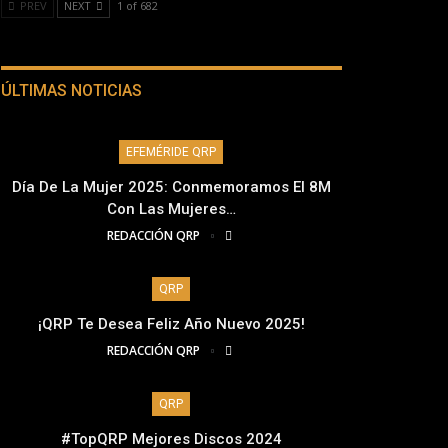
PREV
NEXT
1 of 682
ÚLTIMAS NOTICIAS
EFEMÉRIDE QRP
Día De La Mujer 2025: Conmemoramos El 8M
Con Las Mujeres…
REDACCIÓN QRP
QRP
¡QRP Te Desea Feliz Año Nuevo 2025!
REDACCIÓN QRP
QRP
#TopQRP Mejores Discos 2024