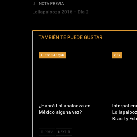
NOTA PREVIA
Lollapalooza 2016 – Día 2
TAMBIÉN TE PUEDE GUSTAR
HISTORIAS QRP
QRP
¿Habrá Lollapalooza en
Interpol e
México alguna vez?
Lollapalooz
Brasil y Es
PREV
NEXT