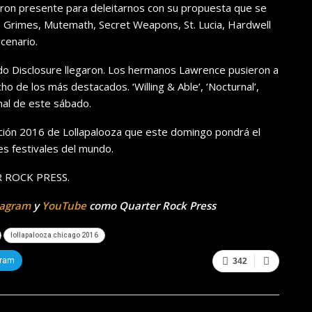
ron presente para deleitarnos con su propuesta que se
n Grimes, Mutemath, Secret Weapons, St. Lucia, Hardwell
cenario.
o Disclosure llegaron. Los hermanos Lawrence pusieron a
ho de los más destacados. ‘Willing & Able’, ‘Nocturnal’,
inal de este sábado.
dición 2016 de Lollapalooza que este domingo pondrá el
s festivales del mundo.
ER ROCK PRESS.
tagram
y
YouTube
como Quarter Rock Press
lollapalooza chicago 2016
gram
342