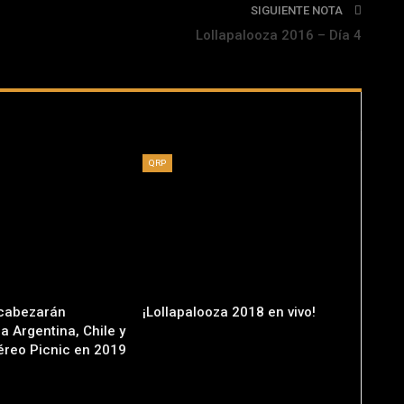
SIGUIENTE NOTA
Lollapalooza 2016 – Día 4
QRP
ncabezarán
¡Lollapalooza 2018 en vivo!
a Argentina, Chile y
téreo Picnic en 2019