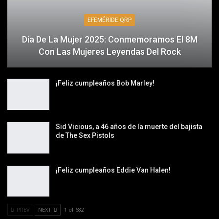
EFEMÉRIDE QRP
Día De La Mujer 2025: Conmemoramos El 8M
Con Las Mujeres Leyendas Del Rock
¡Feliz cumpleaños Bob Marley!
Sid Vicious, a 46 años de la muerte del bajista
de The Sex Pistols
¡Feliz cumpleaños Eddie Van Halen!
PREV
NEXT
1 of 682