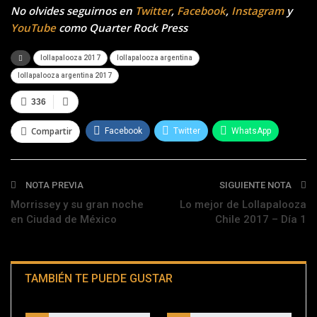
No olvides seguirnos en
Twitter
,
Facebook
,
Instagram
y
YouTube
como Quarter Rock Press
lollapalooza 2017
lollapalooza argentina
lollapalooza argentina 2017
336
Compartir
Facebook
Twitter
WhatsApp
Telegram
NOTA PREVIA
SIGUIENTE NOTA
Morrissey y su gran noche
Lo mejor de Lollapalooza
en Ciudad de México
Chile 2017 – Día 1
TAMBIÉN TE PUEDE GUSTAR