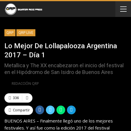
QRP
QRP LIVE
Lo Mejor De Lollapalooza Argentina
2017 – Día 1
Metallica y The XX encabezaron el inicio del festival
en el Hipódromo de San Isidro de Buenos Aires
Por
REDACCIÓN QRP
336
Compartir
BUENOS AIRES – Finalmente llegó uno de los mejores
festivales. Y así fue como la edición 2017 del festival