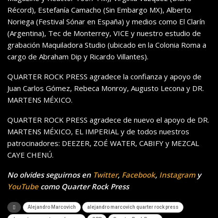
Récord), Estefanía Camacho (Sin Embargo MX), Alberto
Noriega (Festival Sónar en
España)
y
medios como El Clarín
(Argentina), Tec de Monterrey, VICE
y nuestro estudio de
grabación Maquiladora Studio (ubicado en la Colonia Roma a
cargo de Abraham Dip y Ricardo Villantes
).
QUARTER ROCK PRESS agradece la confianza y apoyo de
Juan Carlos Gómez, Rebeca Monroy,
Augusto Lecona y DR.
MARTENS MÉXICO.
QUARTER ROCK PRESS a
gradece de
nuevo
el apoyo de DR.
MARTENS MÉXICO, EL IMPERIAL y de todos nuestros
patrocinadores:
DEEZER, ZOÉ WATER, CABIFY y MEZCAL
CAYE CHENÚ.
No olvides seguirnos en
Twitter
,
Facebook
,
Instagram
y
YouTube
como Quarter Rock Press
Alejandro Marcovich
alejandro marcovich quarter rock press