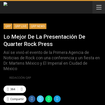
QRP
QRP LIVE
QRP NEWS
Lo Mejor De La Presentación De
Quarter Rock Press
Así se vivió el evento de la Primera Agencia de
Noticias de Rock con una conferencia y un fiesta en
Dr. Martens México y El Imperial en Ciudad de
México
Por
REDACCIÓN QRP
364
Compartir