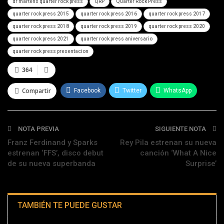
dr martens quarter rock press
QRP
Quarter Rock Press
quarter rock press 2015
quarter rock press 2016
quarter rock press 2017
quarter rock press 2018
quarter rock press 2019
quarter rock press 2020
quarter rock press 2021
quarter rock press aniversario
quarter rock press presentacion
364
Compartir
Facebook
Twitter
WhatsApp
Telegram
NOTA PREVIA
SIGUIENTE NOTA
Franz Ferdinand y Sparks
Rey Pila estrenan su nueva
estrenan ‘FFS’, disco debut
canción ‘What A Nice
de su nueva superbanda
Surprise’
TAMBIÉN TE PUEDE GUSTAR