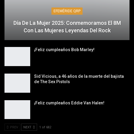
EFEMÉRIDE QRP
Día De La Mujer 2025: Conmemoramos El 8M
Con Las Mujeres Leyendas Del Rock
¡Feliz cumpleaños Bob Marley!
Sid Vicious, a 46 años de la muerte del bajista
de The Sex Pistols
¡Feliz cumpleaños Eddie Van Halen!
PREV
NEXT
1 of 682