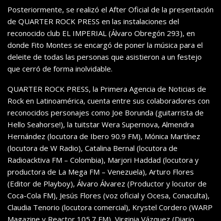
Posteriormente, se realizó el After Oficial de la presentación
de QUARTER ROCK PRESS en las instalaciones del
reconocido club EL IMPERIAL (Álvaro Obregón 293), en
donde Fito Montes se encargó de poner la música para el
deleite de todas las personas que asistieron a un festejo
que cerró de forma inolvidable
.
QUARTER ROCK PRESS, la Primera Agencia de Noticias de
Rock en Latinoamérica, cuenta entre sus colaboradores con
reconocidos personajes como Joe Borunda (
guitarrista de
Hello Seahorse!), la
tuitstar Wera Supernova, Almendra
Hernández (locutora de Ibero 90.9
FM), Mónica Ma
rtí
nez
(locutora de W Radio), Catalina Bernal (locutora de
Radioacktiva FM – Colombia), Marjori Haddad (locutora y
productora de
La Mega FM – Venezuela),
Arturo Flores
(Editor de Playboy), Álvaro Álvarez (Productor y locutor de
Coca-Cola FM), Jesús Flores (voz oficial y Ocesa, Conaculta),
Claudia Tenorio (locutora comercial), Krystel Cordero (WARP
Magazine y Reactor 105.7 FM), Virginia Vázquez (Diario