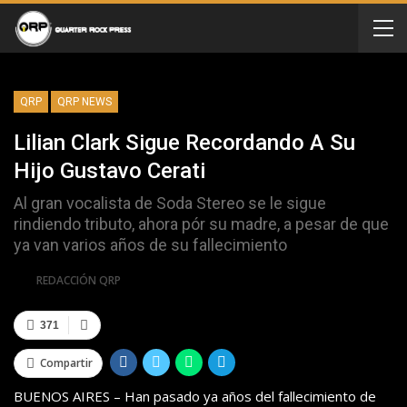
QRP
QRP NEWS
Lilian Clark Sigue Recordando A Su
Hijo Gustavo Cerati
Al gran vocalista de Soda Stereo se le sigue
rindiendo tributo, ahora pór su madre, a pesar de que
ya van varios años de su fallecimiento
Por
REDACCIÓN QRP
371
Compartir
BUENOS AIRES – Han pasado ya años del fallecimiento de