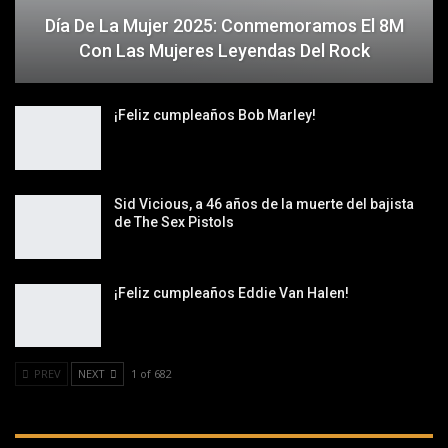
Día De La Mujer 2025: Conmemoramos El 8M
Con Las Mujeres Leyendas Del Rock
¡Feliz cumpleaños Bob Marley!
Sid Vicious, a 46 años de la muerte del bajista
de The Sex Pistols
¡Feliz cumpleaños Eddie Van Halen!
PREV
NEXT
1 of 682