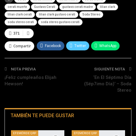
cerati muerte
Gustavo Cerati
gustavo cerati madre
lilian clark
lilian clark cerati
lilian clark gustavo cerati
Soda Stereo
soda stereo cerati
soda stereo gustavo cerati
371
Compartir
Facebook
Twitter
WhatsApp
Telegram
NOTA PREVIA
SIGUIENTE NOTA
¡Feliz cumpleaños Elijah
‘En El Séptimo Día
Hewson!
(Sép7imo Día)’ – Soda
Stereo
TAMBIÉN TE PUEDE GUSTAR
EFEMÉRIDE QRP
EFEMÉRIDE QRP