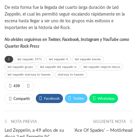
De esta forma fue la llegada del cuarto larga duración de Led
Zeppelin, el cual les permitió seguir escalando rápidamente en la
escena hasta llegar a ser uno de los grupos más exitosos e
importantes en la historia del Rock.
No olvides seguirnos en
Twitter
,
Facebook
,
Instagram
y
YouTube
como
Quarter Rock Press
led zeppelin 1971
led zeppelin 4
led zeppelin banda
led zeppelin grupo
led zeppelin led zeppelin iv
led zeppelin mejores discos
led zeppelin stairway to heaven
stairway to heaven
439
Facebook
Twitter
WhatsApp
Compartir
Telegram
NOTA PREVIA
SIGUIENTE NOTA
Led Zeppelin, a 49 años de su
‘Ace Of Spades’ – Motörhead
disco ‘Led Zeppelin IV’