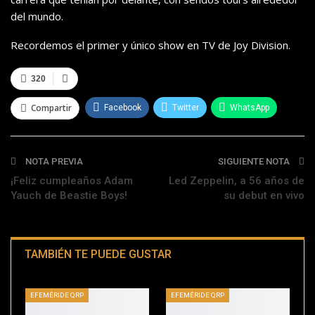
del mundo.
Recordemos el primer y único show en TV de Joy Division.
320
Compartir
Facebook
Twitter
WhatsApp
Telegram
NOTA PREVIA
SIGUIENTE NOTA
¡Feliz cumpleaños Adam
Led Zeppelin, a 56 años de
Yauch de Beastie Boys!
su debut en vivo
TAMBIÉN TE PUEDE GUSTAR
EFEMÉRIDE QRP
EFEMÉRIDE QRP