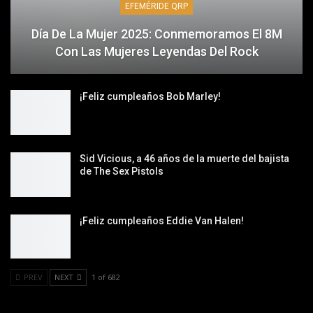
EFEMÉRIDE QRP
Día De La Mujer 2025: Conmemoramos El 8M
Con Las Mujeres Leyendas Del Rock
¡Feliz cumpleaños Bob Marley!
Sid Vicious, a 46 años de la muerte del bajista
de The Sex Pistols
¡Feliz cumpleaños Eddie Van Halen!
PREV
NEXT
1 of 682