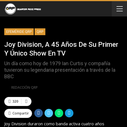
EFEMÉRIDE QRP
QRP
Joy Division, A 45 Años De Su Primer
Y Único Show En TV
Un día como hoy de 1979 Ian Curtis y compañía
tuvieron su legendaria presentación a través de la
BBC
Por
REDACCIÓN QRP
320
Compartir
Joy Division duraron como banda activa cuatro años