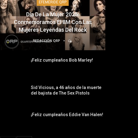
EFEMÉRIDE QRP
Día De La Mujer 2025:
Conmemoramos El 8M Con Las
Mujeres Leyendas Del Rock
REDACCIÓN QRP
¡Feliz cumpleaños Bob Marley!
Sid Vicious, a 46 años de la muerte
del bajista de The Sex Pistols
¡Feliz cumpleaños Eddie Van Halen!