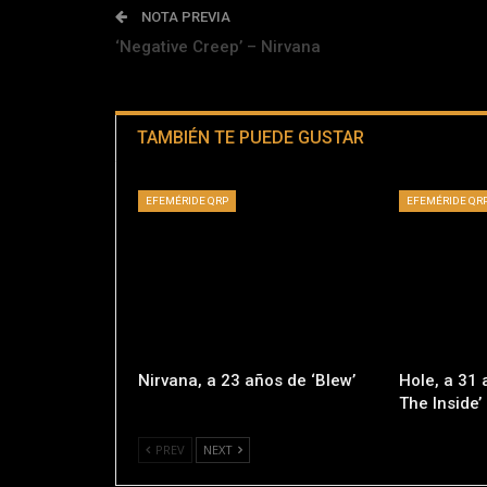
NOTA PREVIA
‘Negative Creep’ – Nirvana
TAMBIÉN TE PUEDE GUSTAR
EFEMÉRIDE QRP
EFEMÉRIDE QR
Nirvana, a 23 años de ‘Blew’
Hole, a 31 
The Inside’
PREV
NEXT