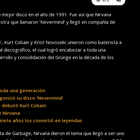
473
 mejor disco en el año de 1991. Fue así que Nirvana
stra que llamaron ‘Nevermind’ y llegó en compañía de
, Kurt Cobain y Krist Novoselic unieron como baterista a
l discográfico, el cual logró encabezar a toda una
rrollo y consolidación del Grunge en la década de los
 toda una generación
gonizó su disco ‘Nevermind’
e debutó Kurt Cobain
e Nirvana
siete años los convirtió en leyendas
sta de Garbage, Nirvana dieron el tema que llegó a ser uno