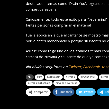
destacados temas como ‘Drain You’, logrando una
competida escena.
Curiosamente, todo este éxito para ‘Nevermind’ 
tantas personas compraran el material.
Fue la época en la que el cantante se mostró más
por lo antes mencionado y porque su interés no 
Así fue como llegó uno de los grandes temas com
carrera de Nirvana y causante de que ya comenzara
No olvides seguirnos en
Twitter
,
Facebook
,
Ins
kurt
Kurt Cobain
Nirvana
nirvana 1991
nirvan
nirvana kurt cobain
nirvana nevermind
Compartir
Facebook
Twitter
Te