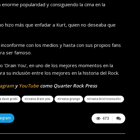
 enorme popularidad y consiguiendo la cima en la
no hizo más que enfadar a Kurt, quien no deseaba que
 inconforme con los medios y hasta con sus propios fans
era ser famoso.
o ‘Drain You’, en uno de los mejores momentos en la
 su inclusión entre los mejores en la historia del Rock.
tagram
y
YouTube
como Quarter Rock Press
a dave grohl
nirvana drain you
nirvana grunge
nirvana krist novoselic
legram
473