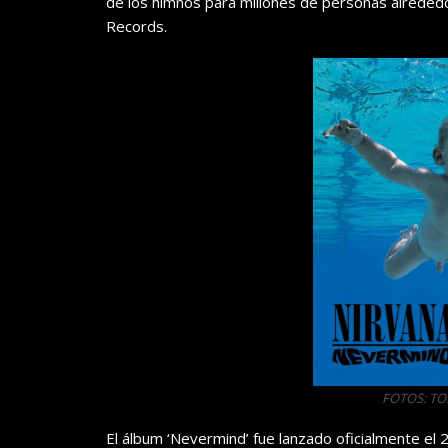
de los himnos para millones de personas alreded
Records.
FOTOS: T
El álbum ‘Nevermind’ fue lanzado oficialmente e