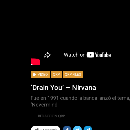
VIDEO
QRP
QRP FILES
‘Drain You’ – Nirvana
Fue en 1991 cuando la banda lanzó el tema
'Nevermind'
Por
REDACCIÓN QRP