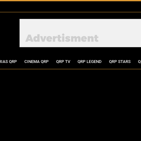
RIAS QRP
CINEMA QRP
QRP TV
QRP LEGEND
QRP STARS
Q