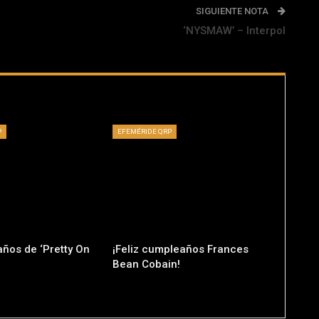
SIGUIENTE NOTA
‘NYSMAW’ – Interpol
P
EFEMÉRIDE QRP
años de ‘Pretty On
¡Feliz cumpleaños Frances
Bean Cobain!