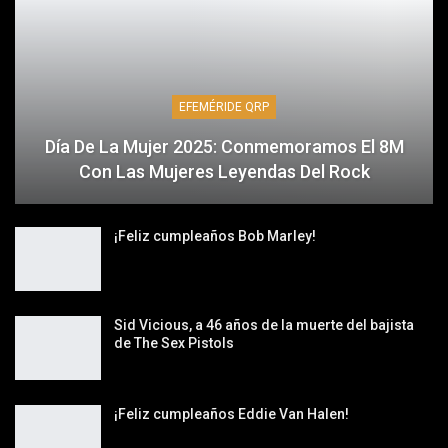
EFEMÉRIDE QRP
Día De La Mujer 2025: Conmemoramos El 8M
Con Las Mujeres Leyendas Del Rock
¡Feliz cumpleaños Bob Marley!
Sid Vicious, a 46 años de la muerte del bajista
de The Sex Pistols
¡Feliz cumpleaños Eddie Van Halen!