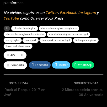
plataformas.
No olvides seguirnos en
Twitter
,
Facebook
,
Instagram
y
YouTube
como Quarter Rock Press
chester bennington
chester bennington corey taylor
chester bennington mike shinoda
chester bennington one more light
corey taylor
linkin park
linkin park one more light
linkin park slipknot
linkin park stone sour
422
Compartir
Facebook
Twitter
WhatsApp
Telegram
NOTA PREVIA
SIGUIENTE NOTA
¡Rock al Parque 2017 en
2 Minutos celebraron su
vivo!
30 Aniversario