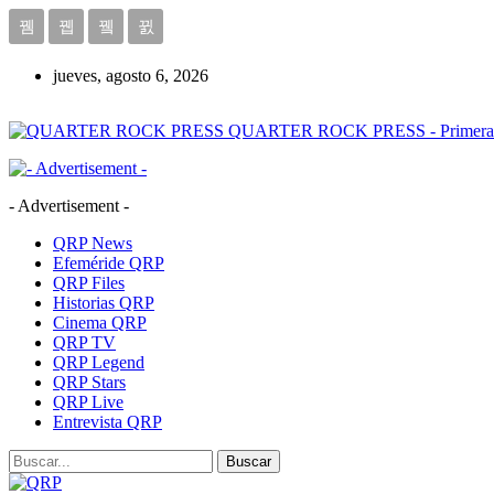
jueves, agosto 6, 2026
QUARTER ROCK PRESS - Primera Age
- Advertisement -
QRP News
Efeméride QRP
QRP Files
Historias QRP
Cinema QRP
QRP TV
QRP Legend
QRP Stars
QRP Live
Entrevista QRP