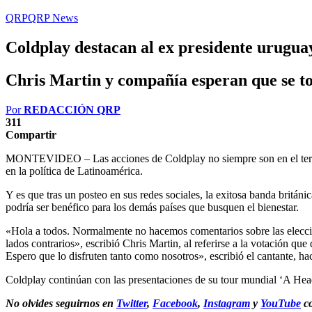
QRP
QRP News
Coldplay destacan al ex presidente urugua
Chris Martin y compañía esperan que se tom
Por
REDACCIÓN QRP
311
Compartir
MONTEVIDEO – Las acciones de Coldplay no siempre son en el terreno 
en la política de Latinoamérica.
Y es que tras un posteo en sus redes sociales, la exitosa banda britá
podría ser benéfico para los demás países que busquen el bienestar.
«Hola a todos. Normalmente no hacemos comentarios sobre las eleccione
lados contrarios», escribió Chris Martin, al referirse a la votación 
Espero que lo disfruten tanto como nosotros», escribió el cantante, h
Coldplay continúan con las presentaciones de su tour mundial ‘A Head
No olvides seguirnos en
Twitter
,
Facebook
,
Instagram
y
YouTube
co