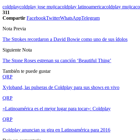
coldplay
coldplay jose mujica
coldplay latinoamerica
coldplay mujica
co
311
Compartir
Facebook
Twitter
WhatsApp
Telegram
Nota Previa
The Strokes recordaron a David Bowie como uno de sus ídolos
Siguiente Nota
The Stone Roses estrenan su canción ‘Beautiful Thing’
También te puede gustar
QRP
Xyloband, las pulseras de Coldplay para sus shows en vivo
QRP
«Latinoamérica es el mejor lugar para tocar»: Coldplay
QRP
Coldplay anuncian su gira en Latinoamérica para 2016