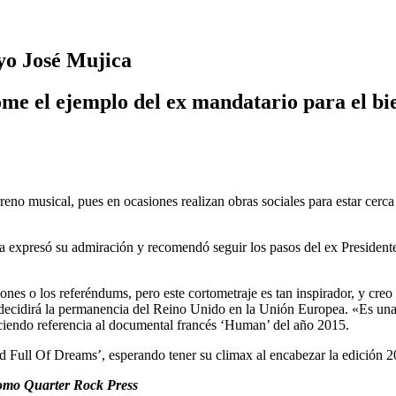
yo José Mujica
e el ejemplo del ex mandatario para el bie
musical, pues en ocasiones realizan obras sociales para estar cerca d
nica expresó su admiración y recomendó seguir los pasos del ex Preside
s o los referéndums, pero este cortometraje es tan inspirador, y creo 
que decidirá la permanencia del Reino Unido en la Unión Europea. «Es una
aciendo referencia al documental francés ‘Human’ del año 2015.
 Full Of Dreams’, esperando tener su climax al encabezar la edición 20
mo Quarter Rock Press