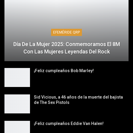
EFEMÉRIDE QRP
Día De La Mujer 2025: Conmemoramos El 8M
Con Las Mujeres Leyendas Del Rock
¡Feliz cumpleaños Bob Marley!
Sid Vicious, a 46 años de la muerte del bajista
de The Sex Pistols
¡Feliz cumpleaños Eddie Van Halen!