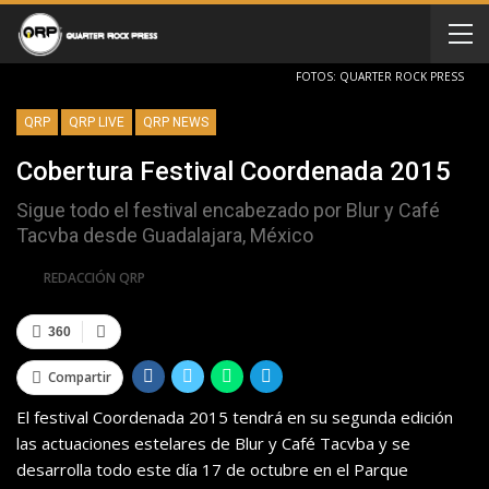
FOTOS: QUARTER ROCK PRESS
QRP
QRP LIVE
QRP NEWS
Cobertura Festival Coordenada 2015
Sigue todo el festival encabezado por Blur y Café
Tacvba desde Guadalajara, México
Por
REDACCIÓN QRP
360
Compartir
El festival
Coordenada 2015
tendrá en su segunda edición
las actuaciones estelares de
Blur y
Café Tacvba
y
se
desarrolla todo este día 17 de octubre en el
Parque