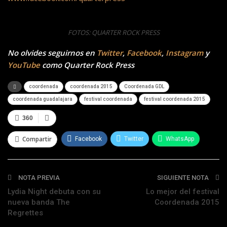
FOTOS: QUARTER ROCK PRESS
No olvides seguirnos en
Twitter
,
Facebook
,
Instagram
y
YouTube
como Quarter Rock Press
coordenada
coordenada 2015
Coordenada GDL
coordenada guadalajara
festival coordenada
festival coordenada 2015
360
Compartir
Facebook
Twitter
WhatsApp
Telegram
NOTA PREVIA
SIGUIENTE NOTA
Lydia Night debuta con su
Lo mejor del festival
nueva banda The
Coordenada 2015
Regrettes