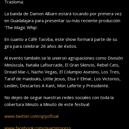
Trasloma
.
L
a banda de Damon
Albar
n
estará
tocando por primera vez
en Guadalajara para presentar su más reciente producción
‘
The Magic Whip’.
En cuan
to a Cáfé Tacvba, este show formará parte de su
gira para celebrar 26 años de éxitos.
Al evento también se le un
iero
n agrupaciones como
División
Minúscula,
Natalia
Lafourcade
, El Gran Silencio, Rebel Cats,
Dread Mar-I,
Nacho Vegas, El Columpio Asesino, Los Tres,
T
araf
de
Haidouks,
Little Jesus,
Elsa Y
Elmar, Los Victorios,
Leiden, Descartes A Kant, Mon Laferte y President
e.
No dejes de seguir nuestras redes sociales con toda la
cobertura Minuto a Minuto de este festival:
www.twitter.com/qrpoficial
www.facebook.com/quarterpress