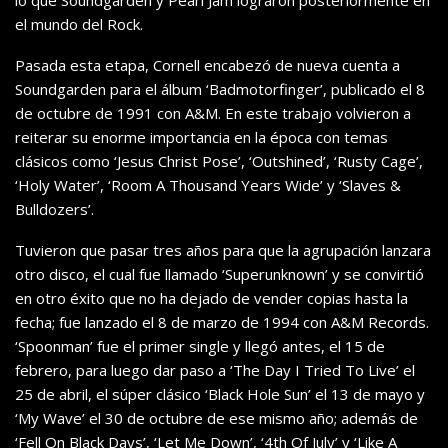
lo que Soundgarden y Pearl Jam lograron posteriormente en
el mundo del Rock.
Pasada esta etapa, Cornell encabezó de nueva cuenta a
Soundgarden para el álbum ‘Badmotorfinger’, publicado el 8
de octubre de 1991 con A&M. En este trabajo volvieron a
reiterar su enorme importancia en la época con temas
clásicos como ‘Jesus Christ Pose’, ‘Outshined’, ‘Rusty Cage’,
‘Holy Water’, ‘Room A Thousand Years Wide’ y ‘Slaves &
Bulldozers’.
Tuvieron que pasar tres años para que la agrupación lanzara
otro disco, el cual fue llamado ‘Superunknown’ y se convirtió
en otro éxito que no ha dejado de vender copias hasta la
fecha; fue lanzado el 8 de marzo de 1994 con A&M Records.
‘Spoonman’ fue el primer single y llegó antes, el 15 de
febrero, para luego dar paso a ‘The Day I Tried To Live’ el
25 de abril, el súper clásico ‘Black Hole Sun’ el 13 de mayo y
‘My Wave’ el 30 de octubre de ese mismo año; además de
‘Fell On Black Days’, ‘Let Me Down’, ‘4th Of July’ y ‘Like A