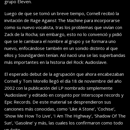
grupo Eleven.
Luego de que se tomó un breve tiempo, Cornell recibió la
invitación de Rage Against The Machine para incorporarse
como su nuevo vocalista, tras los problemas que vivían con
Zack de la Rocha; sin embargo, esto no lo convenció y pidió
que se le cambiara el nombre al grupo y se formara uno
nuevo, enfocándose también en un sonido distinto al que
ellos y Soundgarden tenían. Así nació una se las superbandas
más importantes en la historia del Rock: Audioslave.
El esperado debut de la agrupación que ahora encabezaban
Cornell y Tom Morello llegó el día 18 de noviembre del año
2002 con la publicación del LP nombrado simplemente
‘Audioslave’ y editado en conjunto por Interscope records y
Epic Records. De este material se desprendieron sus
canciones más conocidas, como ‘Like A Stone’, ‘Cochise’,
‘Show Me How To Live’, ‘I Am The Highway’, ‘Shadow Of The
Sun’, ‘Gasoline’ y más, las cuales los confirmaron como todo
un éxito.