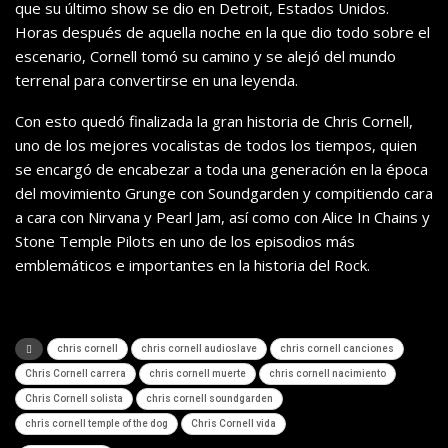
que su último show se dio en Detroit, Estados Unidos.
Horas después de aquella noche en la que dio todo sobre el
escenario, Cornell tomó su camino y se alejó del mundo
terrenal para convertirse en una leyenda.
Con esto quedó finalizada la gran historia de Chris Cornell,
uno de los mejores vocalistas de todos los tiempos, quien
se encargó de encabezar a toda una generación en la época
del movimiento Grunge con Soundgarden y compitiendo cara
a cara con Nirvana y Pearl Jam, así como con Alice In Chains y
Stone Temple Pilots en uno de los episodios más
emblemáticos e importantes en la historia del Rock.
chris cornell
chris cornell audioslave
chris cornell canciones
Chris Cornell carrera
chris cornell muerte
chris cornell nacimiento
Chris Cornell solista
chris cornell soundgarden
chris cornell temple of the dog
Chris Cornell vida