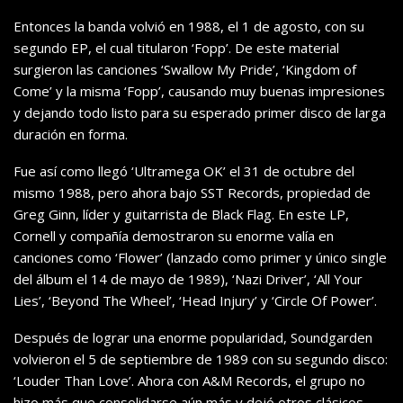
Entonces la banda volvió en 1988, el 1 de agosto, con su
segundo EP, el cual titularon ‘Fopp’. De este material
surgieron las canciones ‘Swallow My Pride’, ‘Kingdom of
Come’ y la misma ‘Fopp’, causando muy buenas impresiones
y dejando todo listo para su esperado primer disco de larga
duración en forma.
Fue así como llegó ‘Ultramega OK’ el 31 de octubre del
mismo 1988, pero ahora bajo SST Records, propiedad de
Greg Ginn, líder y guitarrista de Black Flag. En este LP,
Cornell y compañía demostraron su enorme valía en
canciones como ‘Flower’ (lanzado como primer y único single
del álbum el 14 de mayo de 1989), ‘Nazi Driver’, ‘All Your
Lies’, ‘Beyond The Wheel’, ‘Head Injury’ y ‘Circle Of Power’.
Después de lograr una enorme popularidad, Soundgarden
volvieron el 5 de septiembre de 1989 con su segundo disco:
‘Louder Than Love’. Ahora con A&M Records, el grupo no
hizo más que consolidarse aún más y dejó otros clásicos