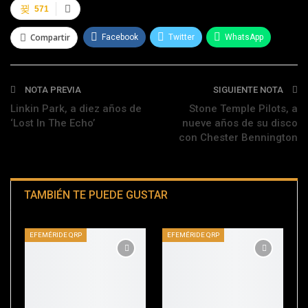
571
Compartir
Facebook
Twitter
WhatsApp
Telegram
NOTA PREVIA
SIGUIENTE NOTA
Linkin Park, a diez años de
Stone Temple Pilots, a
‘Lost In The Echo’
nueve años de su disco
con Chester Bennington
TAMBIÉN TE PUEDE GUSTAR
EFEMÉRIDE QRP
EFEMÉRIDE QRP