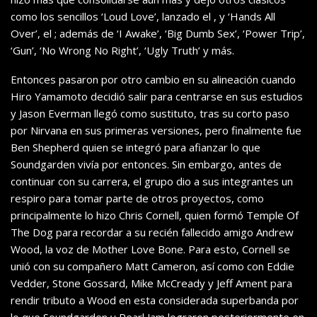
como los sencillos ‘Loud Love’, lanzado el , y ‘Hands All
Over’, el ; además de ‘I Awake’, ‘Big Dumb Sex’, ‘Power Trip’,
‘Gun’, ‘No Wrong No Right’, ‘Ugly Truth’ y más.
Entonces pasaron por otro cambio en su alineación cuando
Hiro Yamamoto decidió salir para centrarse en sus estudios
y Jason Everman llegó como sustituto, tras su corto paso
por Nirvana en sus primeras versiones, pero finalmente fue
Ben Shepherd quien se integró para afianzar lo que
Soundgarden vivía por entonces. Sin embargo, antes de
continuar con su carrera, el grupo dio a sus integrantes un
respiro para tomar parte de otros proyectos, como
principalmente lo hizo Chris Cornell, quien formó Temple Of
The Dog para recordar a su recién fallecido amigo Andrew
Wood, la voz de Mother Love Bone. Para esto, Cornell se
unió con su compañero Matt Cameron, así como con Eddie
Vedder, Stone Gossard, Mike McCready y Jeff Ament para
rendir tributo a Wood en esta considerada superbanda por