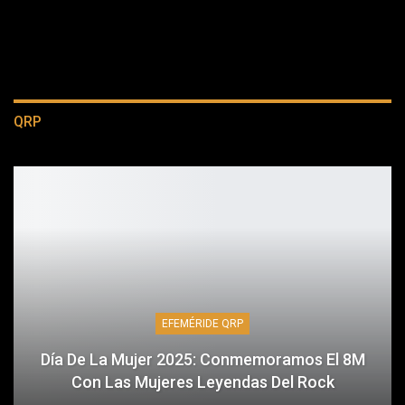
QRP
EFEMÉRIDE QRP
Día De La Mujer 2025: Conmemoramos El 8M
Con Las Mujeres Leyendas Del Rock