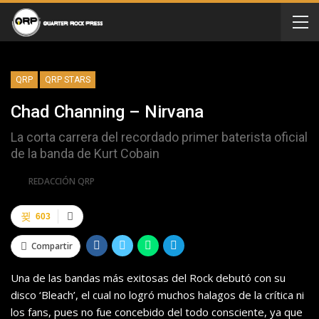
QRP
QRP STARS
Chad Channing – Nirvana
La corta carrera del recordado primer baterista oficial
de la banda de Kurt Cobain
Por
REDACCIÓN QRP
603
Compartir
Una de las bandas más exitosas del Rock debutó con su
disco ‘Bleach’, el cual no logró muchos halagos de la crítica ni
los fans, pues no fue concebido del todo consciente, ya que