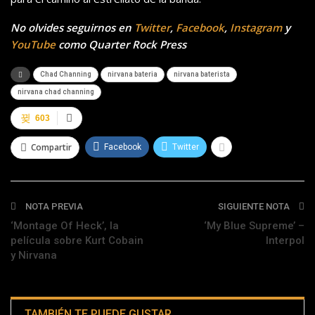
No olvides seguirnos en
Twitter
,
Facebook
,
Instagram
y
YouTube
como Quarter Rock Press
Chad Channing
nirvana bateria
nirvana baterista
nirvana chad channing
603
Compartir
Facebook
Twitter
NOTA PREVIA
SIGUIENTE NOTA
‘Montage Of Heck’, la
‘My Blue Supreme’ –
película sobre Kurt Cobain
Interpol
y Nirvana
TAMBIÉN TE PUEDE GUSTAR