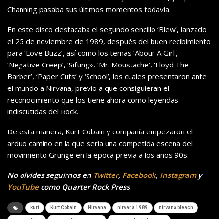
Channing pasaba sus últimos momentos todavía.
En este disco destacaba el segundo sencillo ‘Blew’, lanzado
el 25 de noviembre de 1989, después del buen recibimiento
para ‘Love Buzz’, así como los temas ‘Abour A Girl’,
‘Negative Creep’, ‘Sifting», ‘Mr. Moustache’, ‘Floyd The
Barber’, ‘Paper Cuts’ y ‘School’, los cuales presentaron ante
el mundo a Nirvana, previo a que consiguieran el
reconocimiento que los tiene ahora como leyendas
indiscutidas del Rock.
De esta manera, Kurt Cobain y compañía empezaron el
arduo camino en la que sería una competida escena del
movimiento Grunge en la época previa a los años 90s.
No olvides seguirnos en
Twitter
,
Facebook
,
Instagram
y
YouTube
como Quarter Rock Press
kurt
Kurt Cobain
Nirvana
nirvana 1989
nirvana bleach