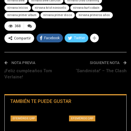
nirvana blew
nirvana blew cancion
nirvana chad channing
nirvana inicios
nirvana krist novoselic
nirvana kurt cobain
nirvana primer album
nirvana primer disco
nirvana primeros años
368
Compartir
Facebook
Twitter
NOTA PREVIA
SIGUIENTE NOTA
¡Feliz cumpleaños Tom
‘Sandinista!’ – The Clash
Verlaine!
TAMBIÉN TE PUEDE GUSTAR
EFEMÉRIDE QRP
EFEMÉRIDE QRP