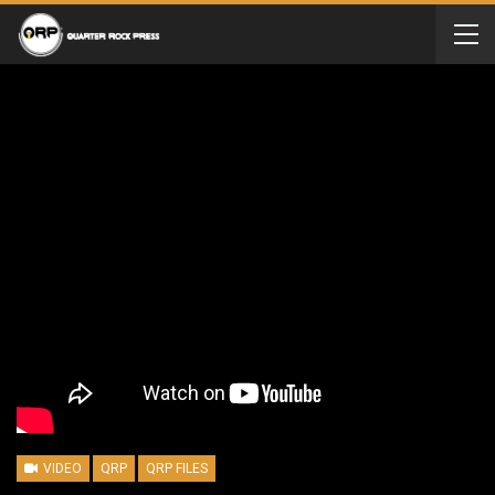
VIDEO
QRP
QRP FILES