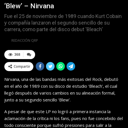
‘Blew’ – Nirvana
Fue el 25 de noviembre de 1989 cuando Kurt Cobain
y compañía lanzaron el segundo sencillo de su
carrera, como parte del disco debut 'Bleach'
Por
REDACCIÓN QRP
368
Compartir
Nirvana, una de las bandas más exitosas del Rock, debutó
en el año de 1989 con su disco de estudio ‘Bleach’, el cual
llegó después de varios cambios en su alineación formal,
junto a su segundo sencillo ‘Blew’.
A pesar de que este LP no logró a primera instancia la
aclamación de la crítica ni los fans, pues no fue concebido del
todo consciente porque sufrió presiones para salir a la