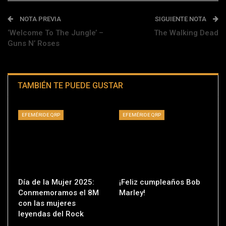
NOTA PREVIA
SIGUIENTE NOTA
‘Welcome To The Jungle’ –
The Walking Dead
Guns N’ Roses
TAMBIÉN TE PUEDE GUSTAR
EFEMÉRIDE QRP
EFEMÉRIDE QRP
Día de la Mujer 2025:
¡Feliz cumpleaños Bob
Conmemoramos el 8M
Marley!
con las mujeres
leyendas del Rock