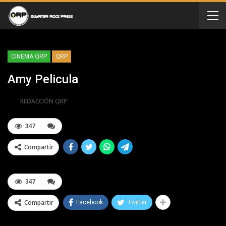
CINEMA QRP
QRP
Amy Pelicula
Por
REDACCIÓN QRP
347
Compartir
347
Compartir
Facebook
Twitter