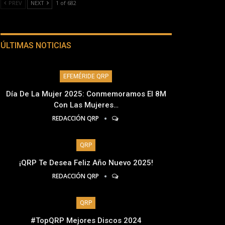
PREV
NEXT
1 of 682
ÚLTIMAS NOTICIAS
EFEMÉRIDE QRP
Día De La Mujer 2025: Conmemoramos El 8M
Con Las Mujeres…
REDACCIÓN QRP
QRP
¡QRP Te Desea Feliz Año Nuevo 2025!
REDACCIÓN QRP
QRP
#TopQRP Mejores Discos 2024