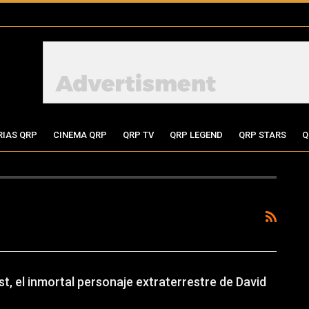
RIAS QRP
CINEMA QRP
QRP TV
QRP LEGEND
QRP STARS
Q
t, el inmortal personaje extraterrestre de David