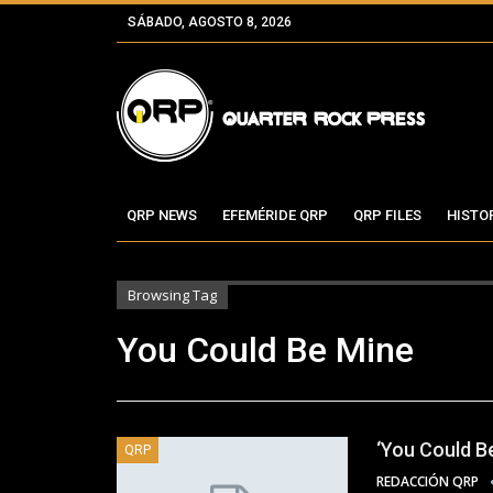
SÁBADO, AGOSTO 8, 2026
QRP NEWS
EFEMÉRIDE QRP
QRP FILES
HISTO
Browsing Tag
You Could Be Mine
‘You Could B
QRP
REDACCIÓN QRP