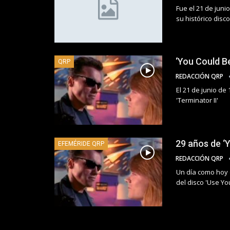
Fue el 21 de juni
su histórico disco 
‘You Could B
QRP
REDACCIÓN QRP
El 21 de junio de
'Terminator II'
29 años de ‘
EFEMÉRIDE QRP
REDACCIÓN QRP
Un día como hoy 
del disco 'Use Your