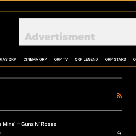
RIAS QRP
CINEMA QRP
QRP TV
QRP LEGEND
QRP STARS
Q
e Mine’ – Guns N’ Roses