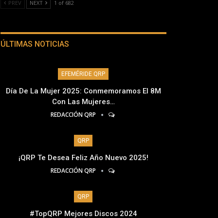
PREV
NEXT
1 of 682
ÚLTIMAS NOTICIAS
EFEMÉRIDE QRP
Día De La Mujer 2025: Conmemoramos El 8M
Con Las Mujeres…
REDACCIÓN QRP
QRP
¡QRP Te Desea Feliz Año Nuevo 2025!
REDACCIÓN QRP
QRP
#TopQRP Mejores Discos 2024