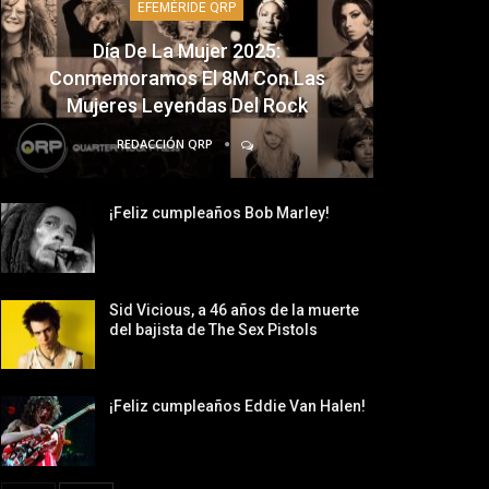
EFEMÉRIDE QRP
Día De La Mujer 2025:
Conmemoramos El 8M Con Las
Mujeres Leyendas Del Rock
REDACCIÓN QRP
¡Feliz cumpleaños Bob Marley!
Sid Vicious, a 46 años de la muerte
del bajista de The Sex Pistols
¡Feliz cumpleaños Eddie Van Halen!