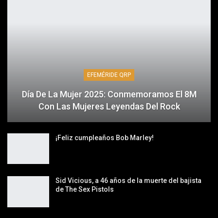
EFEMÉRIDE QRP
Día De La Mujer 2025: Conmemoramos El 8M
Con Las Mujeres Leyendas Del Rock
¡Feliz cumpleaños Bob Marley!
Sid Vicious, a 46 años de la muerte del bajista
de The Sex Pistols