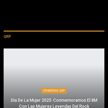
QRP
EFEMÉRIDE QRP
Día De La Mujer 2025: Conmemoramos El 8M
Con Las Mujeres Leyendas Del Rock