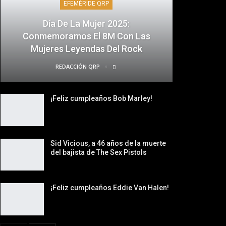
EFEMÉRIDE QRP
Día De La Mujer 2025:
Conmemoramos El 8M Con Las
Mujeres Leyendas Del Rock
REDACCIÓN QRP
¡Feliz cumpleaños Bob Marley!
Sid Vicious, a 46 años de la muerte
del bajista de The Sex Pistols
¡Feliz cumpleaños Eddie Van Halen!