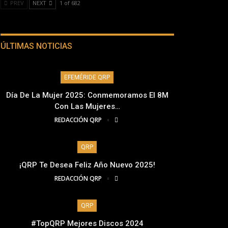
PREV
NEXT
1 of 682
ÚLTIMAS NOTICIAS
EFEMÉRIDE QRP
Día De La Mujer 2025: Conmemoramos El 8M
Con Las Mujeres…
REDACCIÓN QRP
QRP
¡QRP Te Desea Feliz Año Nuevo 2025!
REDACCIÓN QRP
QRP
#TopQRP Mejores Discos 2024