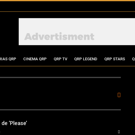
RIAS QRP
CINEMA QRP
QRP TV
QRP LEGEND
QRP STARS
Q
 de ‘Please’