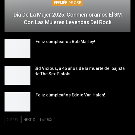
EFEMÉRIDE QRP
Día De La Mujer 2025: Conmemoramos El 8M
Con Las Mujeres Leyendas Del Rock
¡Feliz cumpleaños Bob Marley!
Sid Vicious, a 46 años de la muerte del bajista
de The Sex Pistols
¡Feliz cumpleaños Eddie Van Halen!
PREV
NEXT
1 of 682