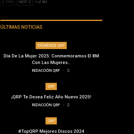
PREV
NEXT
1 of 682
ÚLTIMAS NOTICIAS
EFEMÉRIDE QRP
Día De La Mujer 2025: Conmemoramos El 8M
Con Las Mujeres…
REDACCIÓN QRP
QRP
¡QRP Te Desea Feliz Año Nuevo 2025!
REDACCIÓN QRP
QRP
#TopQRP Mejores Discos 2024