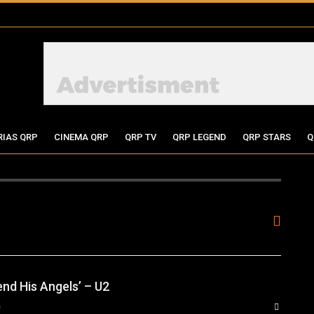
RIAS QRP
CINEMA QRP
QRP TV
QRP LEGEND
QRP STARS
Q
Send His Angels’ – U2