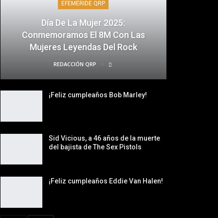
EFEMÉRIDE QRP
Día De La Mujer 2025:
Conmemoramos El 8M Con Las
Mujeres Leyendas Del Rock
REDACCIÓN QRP
¡Feliz cumpleaños Bob Marley!
Sid Vicious, a 46 años de la muerte
del bajista de The Sex Pistols
¡Feliz cumpleaños Eddie Van Halen!