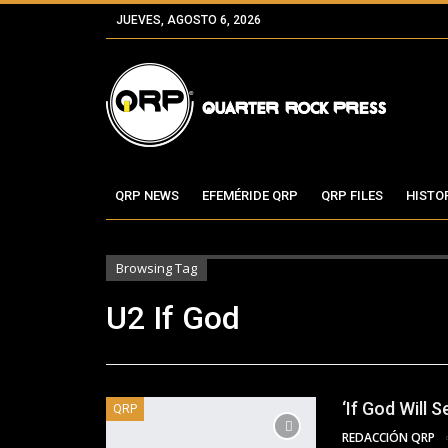
JUEVES, AGOSTO 6, 2026
QRP NEWS
EFEMÉRIDE QRP
QRP FILES
HISTO
Browsing Tag
U2 If God
‘If God Will 
QRP
REDACCIÓN QRP