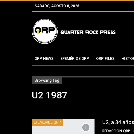
SÁBADO, AGOSTO 8, 2026
QRP NEWS
EFEMÉRIDE QRP
QRP FILES
HISTO
Browsing Tag
U2 1987
U2, a 34 año
EFEMÉRIDE QRP
REDACCIÓN QRP