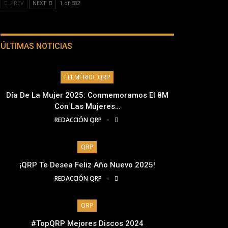
PREV
NEXT
1 of 682
ÚLTIMAS NOTICIAS
EFEMÉRIDE QRP
Día De La Mujer 2025: Conmemoramos El 8M
Con Las Mujeres…
REDACCIÓN QRP
QRP
¡QRP Te Desea Feliz Año Nuevo 2025!
REDACCIÓN QRP
QRP
#TopQRP Mejores Discos 2024