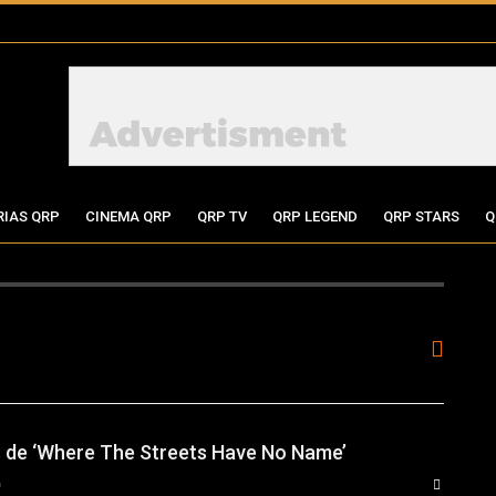
RIAS QRP
CINEMA QRP
QRP TV
QRP LEGEND
QRP STARS
Q
s de ‘Where The Streets Have No Name’