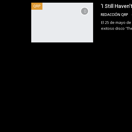
‘I Still Have
QRP
REDACCIÓN QRP
El 25 de mayo de
exitoso disco 'Th