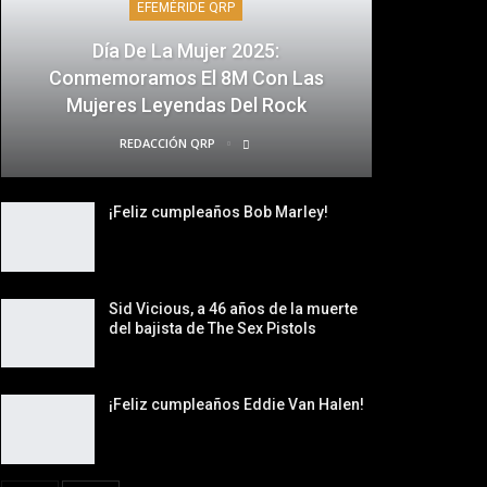
EFEMÉRIDE QRP
Día De La Mujer 2025:
Conmemoramos El 8M Con Las
Mujeres Leyendas Del Rock
REDACCIÓN QRP
¡Feliz cumpleaños Bob Marley!
Sid Vicious, a 46 años de la muerte
del bajista de The Sex Pistols
¡Feliz cumpleaños Eddie Van Halen!