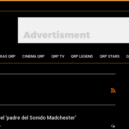
RIAS QRP
CINEMA QRP
QRP TV
QRP LEGEND
QRP STARS
Q
 el ‘padre del Sonido Madchester’