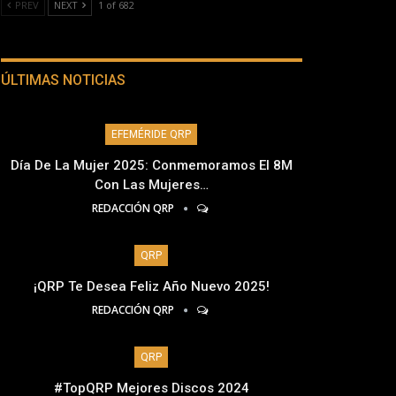
PREV
NEXT
1 of 682
ÚLTIMAS NOTICIAS
EFEMÉRIDE QRP
Día De La Mujer 2025: Conmemoramos El 8M
Con Las Mujeres…
REDACCIÓN QRP
QRP
¡QRP Te Desea Feliz Año Nuevo 2025!
REDACCIÓN QRP
QRP
#TopQRP Mejores Discos 2024