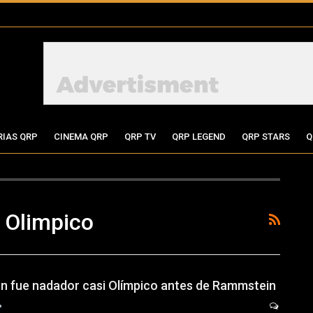
RIAS QRP
CINEMA QRP
QRP TV
QRP LEGEND
QRP STARS
Q
 Olimpico
nn fue nadador casi Olímpico antes de Rammstein