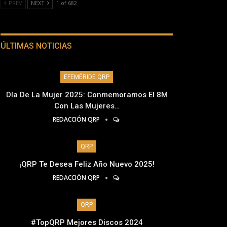
PREV
NEXT
1 of 682
ÚLTIMAS NOTICIAS
EFEMÉRIDE QRP
Día De La Mujer 2025: Conmemoramos El 8M
Con Las Mujeres…
REDACCIÓN QRP
QRP
¡QRP Te Desea Feliz Año Nuevo 2025!
REDACCIÓN QRP
QRP
#TopQRP Mejores Discos 2024