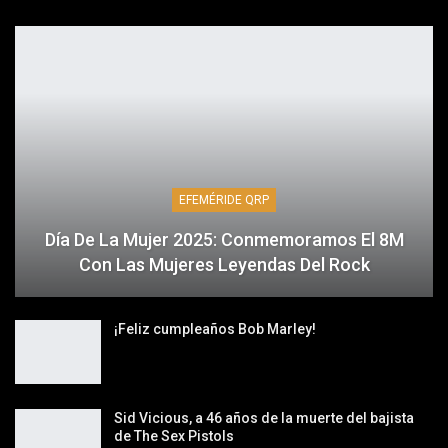
EFEMÉRIDE QRP
Día De La Mujer 2025: Conmemoramos El 8M
Con Las Mujeres Leyendas Del Rock
¡Feliz cumpleaños Bob Marley!
Sid Vicious, a 46 años de la muerte del bajista
de The Sex Pistols