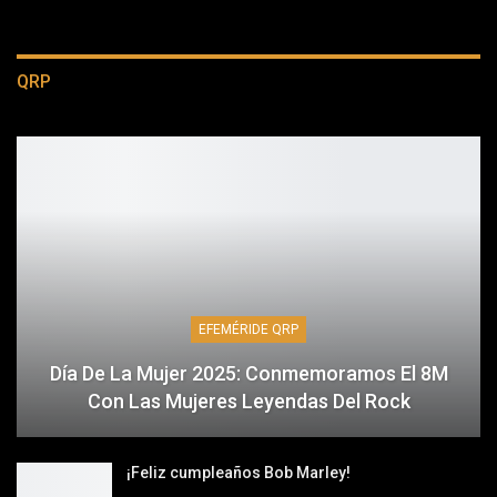
QRP
EFEMÉRIDE QRP
Día De La Mujer 2025: Conmemoramos El 8M
Con Las Mujeres Leyendas Del Rock
¡Feliz cumpleaños Bob Marley!