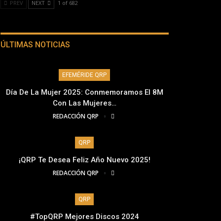
PREV
NEXT
1 of 682
ÚLTIMAS NOTICIAS
EFEMÉRIDE QRP
Día De La Mujer 2025: Conmemoramos El 8M
Con Las Mujeres…
REDACCIÓN QRP
QRP
¡QRP Te Desea Feliz Año Nuevo 2025!
REDACCIÓN QRP
QRP
#TopQRP Mejores Discos 2024