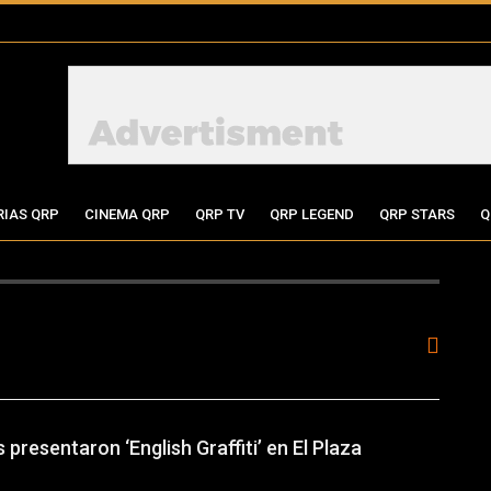
RIAS QRP
CINEMA QRP
QRP TV
QRP LEGEND
QRP STARS
Q
presentaron ‘English Graffiti’ en El Plaza