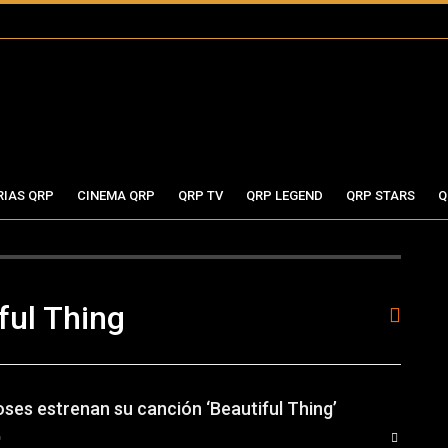
RIAS QRP
CINEMA QRP
QRP TV
QRP LEGEND
QRP STARS
Q
ful Thing
ses estrenan su canción ‘Beautiful Thing’