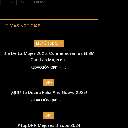
PREV
NEXT
1 of 682
ÚLTIMAS NOTICIAS
EFEMÉRIDE QRP
Día De La Mujer 2025: Conmemoramos El 8M
Con Las Mujeres…
REDACCIÓN QRP
QRP
¡QRP Te Desea Feliz Año Nuevo 2025!
REDACCIÓN QRP
QRP
#TopQRP Mejores Discos 2024