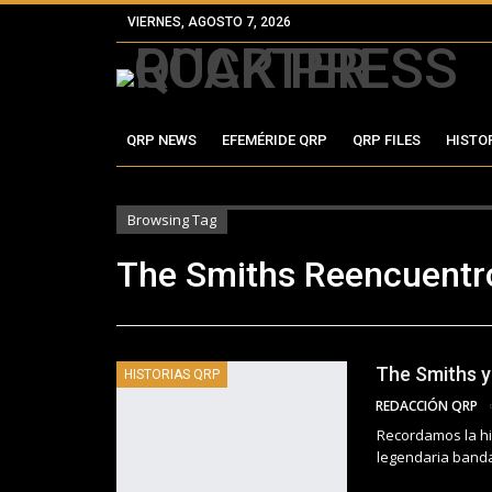
VIERNES, AGOSTO 7, 2026
QRP NEWS
EFEMÉRIDE QRP
QRP FILES
HISTO
Browsing Tag
The Smiths Reencuentr
The Smiths y
HISTORIAS QRP
REDACCIÓN QRP
Recordamos la hi
legendaria band