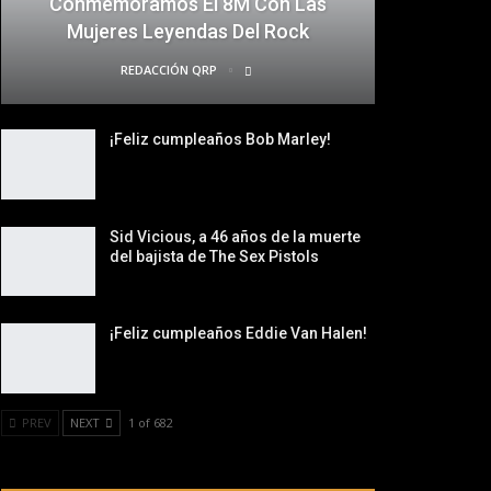
Conmemoramos El 8M Con Las
Mujeres Leyendas Del Rock
REDACCIÓN QRP
¡Feliz cumpleaños Bob Marley!
Sid Vicious, a 46 años de la muerte
del bajista de The Sex Pistols
¡Feliz cumpleaños Eddie Van Halen!
PREV
NEXT
1 of 682