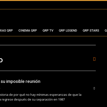
RIAS QRP
CINEMA QRP
QRP TV
QRP LEGEND
QRP STARS
Q
o
 su imposible reunión
storia de por qué no hay mínimas esperanzas de que la
a regrese después de su separación en 1987