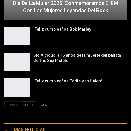
Día De La Mujer 2025: Conmemoramos El 8M
Con Las Mujeres Leyendas Del Rock
¡Feliz cumpleaños Bob Marley!
Sid Vicious, a 46 años de la muerte del bajista
de The Sex Pistols
¡Feliz cumpleaños Eddie Van Halen!
PREV
NEXT
1 of 682
ÚLTIMAS NOTICIAS