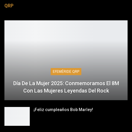
QRP
EFEMÉRIDE QRP
Día De La Mujer 2025: Conmemoramos El 8M
Con Las Mujeres Leyendas Del Rock
¡Feliz cumpleaños Bob Marley!