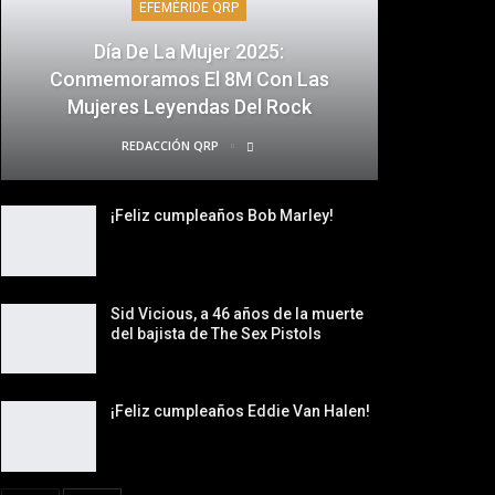
EFEMÉRIDE QRP
Día De La Mujer 2025:
Conmemoramos El 8M Con Las
Mujeres Leyendas Del Rock
REDACCIÓN QRP
¡Feliz cumpleaños Bob Marley!
Sid Vicious, a 46 años de la muerte
del bajista de The Sex Pistols
¡Feliz cumpleaños Eddie Van Halen!