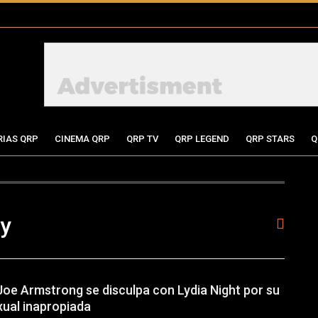
RIAS QRP
CINEMA QRP
QRP TV
QRP LEGEND
QRP STARS
Q
ay
e Joe Armstrong se disculpa con Lydia Night por su
ual inapropiada