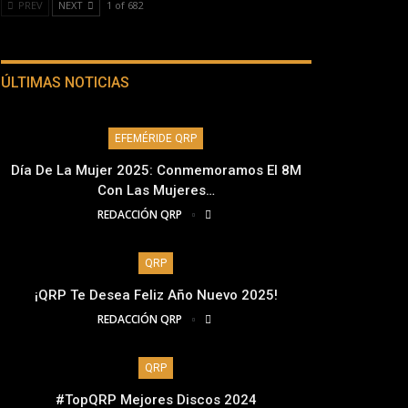
PREV
NEXT
1 of 682
ÚLTIMAS NOTICIAS
EFEMÉRIDE QRP
Día De La Mujer 2025: Conmemoramos El 8M
Con Las Mujeres…
REDACCIÓN QRP
QRP
¡QRP Te Desea Feliz Año Nuevo 2025!
REDACCIÓN QRP
QRP
#TopQRP Mejores Discos 2024