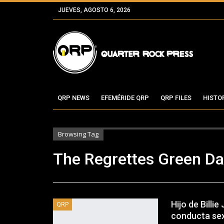
JUEVES, AGOSTO 6, 2026
QRP NEWS
EFEMÉRIDE QRP
QRP FILES
HISTO
Browsing Tag
The Regrettes Green D
Hijo de Billi
QRP
conducta sex