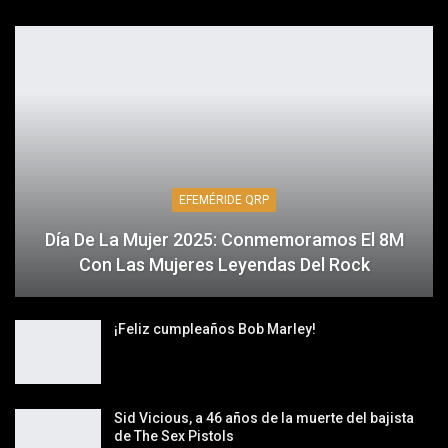
EFEMÉRIDE QRP
Día De La Mujer 2025: Conmemoramos El 8M
Con Las Mujeres Leyendas Del Rock
¡Feliz cumpleaños Bob Marley!
Sid Vicious, a 46 años de la muerte del bajista
de The Sex Pistols