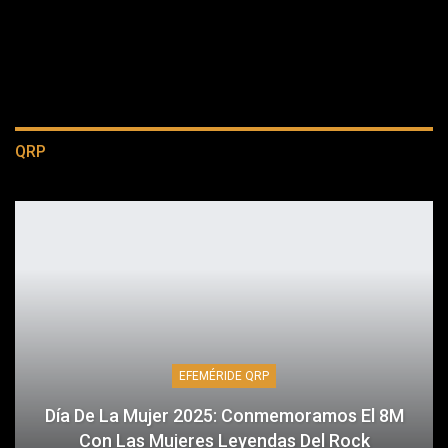
QRP
EFEMÉRIDE QRP
Día De La Mujer 2025: Conmemoramos El 8M
Con Las Mujeres Leyendas Del Rock