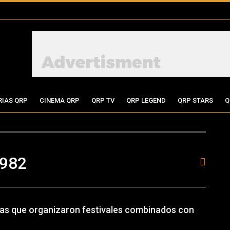
RIAS QRP
CINEMA QRP
QRP TV
QRP LEGEND
QRP STARS
Q
1982
días que organizaron festivales combinados con