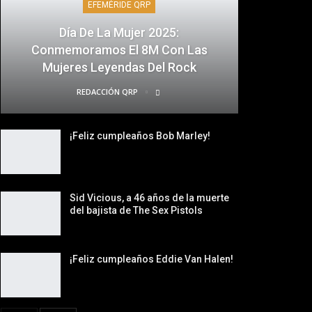
EFEMÉRIDE QRP
Día De La Mujer 2025:
Conmemoramos El 8M Con Las
Mujeres Leyendas Del Rock
REDACCIÓN QRP
¡Feliz cumpleaños Bob Marley!
Sid Vicious, a 46 años de la muerte
del bajista de The Sex Pistols
¡Feliz cumpleaños Eddie Van Halen!