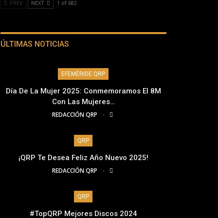
PREV
NEXT
1 of 682
ÚLTIMAS NOTICIAS
EFEMÉRIDE QRP
Día De La Mujer 2025: Conmemoramos El 8M
Con Las Mujeres…
REDACCIÓN QRP
QRP
¡QRP Te Desea Feliz Año Nuevo 2025!
REDACCIÓN QRP
QRP
#TopQRP Mejores Discos 2024