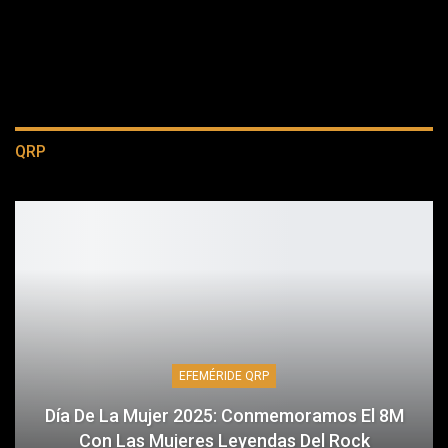
QRP
EFEMÉRIDE QRP
Día De La Mujer 2025: Conmemoramos El 8M
Con Las Mujeres Leyendas Del Rock