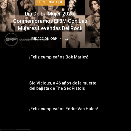
EFEMÉRIDE QRP
Día De La Mujer 2025:
Conmemoramos El 8M Con Las
Mujeres Leyendas Del Rock
REDACCIÓN QRP
¡Feliz cumpleaños Bob Marley!
Sid Vicious, a 46 años de la muerte
del bajista de The Sex Pistols
¡Feliz cumpleaños Eddie Van Halen!