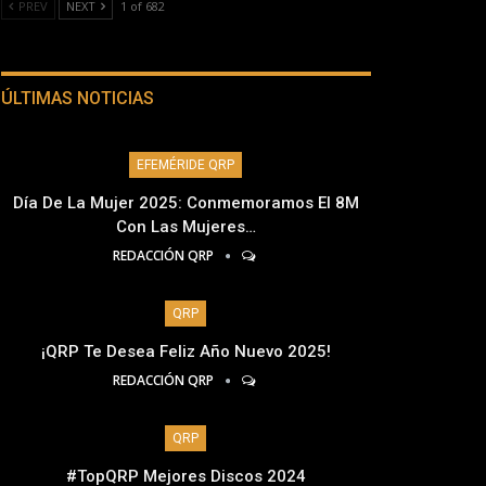
PREV
NEXT
1 of 682
ÚLTIMAS NOTICIAS
EFEMÉRIDE QRP
Día De La Mujer 2025: Conmemoramos El 8M
Con Las Mujeres…
REDACCIÓN QRP
QRP
¡QRP Te Desea Feliz Año Nuevo 2025!
REDACCIÓN QRP
QRP
#TopQRP Mejores Discos 2024