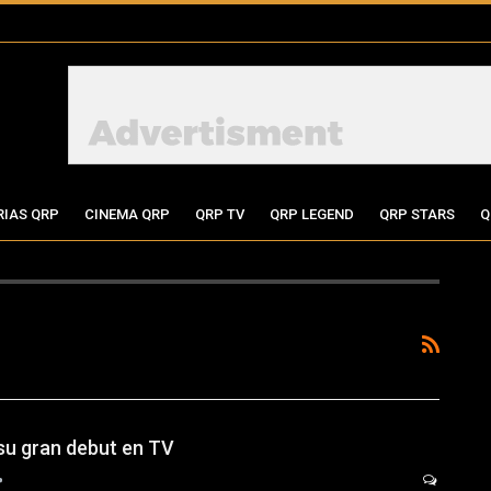
RIAS QRP
CINEMA QRP
QRP TV
QRP LEGEND
QRP STARS
Q
su gran debut en TV