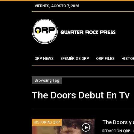
VIERNES, AGOSTO 7, 2026
QRP NEWS
EFEMÉRIDE QRP
QRP FILES
HISTO
Browsing Tag
The Doors Debut En Tv
The Doors y 
HISTORIAS QRP
REDACCIÓN QRP