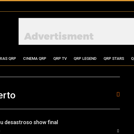
RIAS QRP
CINEMA QRP
QRP TV
QRP LEGEND
QRP STARS
Q
erto
su desastroso show final