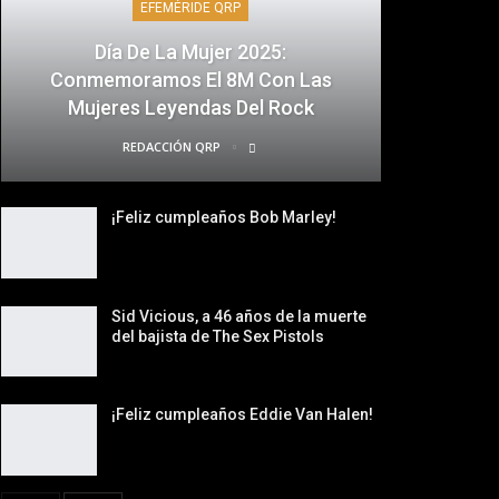
EFEMÉRIDE QRP
Día De La Mujer 2025:
Conmemoramos El 8M Con Las
Mujeres Leyendas Del Rock
REDACCIÓN QRP
¡Feliz cumpleaños Bob Marley!
Sid Vicious, a 46 años de la muerte
del bajista de The Sex Pistols
¡Feliz cumpleaños Eddie Van Halen!