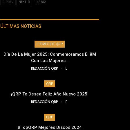
PREV
NEXT
1 of 682
ÚLTIMAS NOTICIAS
EFEMÉRIDE QRP
Día De La Mujer 2025: Conmemoramos El 8M
Con Las Mujeres…
REDACCIÓN QRP
QRP
¡QRP Te Desea Feliz Año Nuevo 2025!
REDACCIÓN QRP
QRP
#TopQRP Mejores Discos 2024